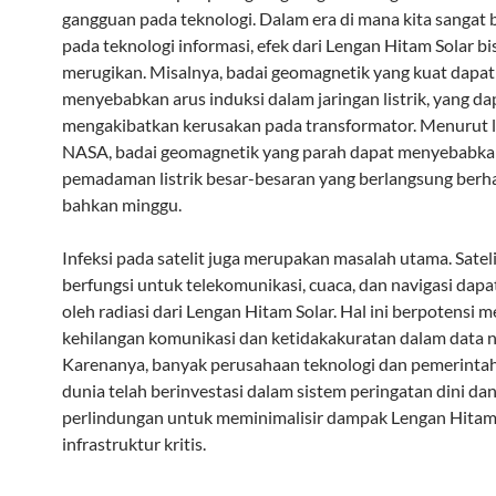
gangguan pada teknologi. Dalam era di mana kita sangat
pada teknologi informasi, efek dari Lengan Hitam Solar bi
merugikan. Misalnya, badai geomagnetik yang kuat dapat
menyebabkan arus induksi dalam jaringan listrik, yang da
mengakibatkan kerusakan pada transformator. Menurut 
NASA, badai geomagnetik yang parah dapat menyebabk
pemadaman listrik besar-besaran yang berlangsung berha
bahkan minggu.
Infeksi pada satelit juga merupakan masalah utama. Satel
berfungsi untuk telekomunikasi, cuaca, dan navigasi dapa
oleh radiasi dari Lengan Hitam Solar. Hal ini berpotensi
kehilangan komunikasi dan ketidakakuratan dalam data n
Karenanya, banyak perusahaan teknologi dan pemerintah
dunia telah berinvestasi dalam sistem peringatan dini da
perlindungan untuk meminimalisir dampak Lengan Hitam
infrastruktur kritis.