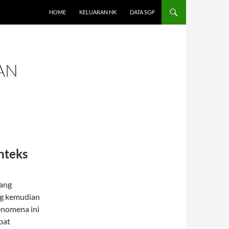
HOME
KELUARAN HK
DATA SGP
AN
nteks
yang
ng kemudian
enomena ini
pat