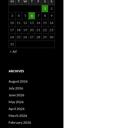
M
T
W
T
F
S
S
1
2
3
4
5
6
7
8
9
10
11
12
13
14
15
16
17
18
19
20
21
22
23
24
25
26
27
28
29
30
31
« Jul
ARCHIVES
August 2026
July 2026
June 2026
May 2026
April 2026
March 2026
February 2026