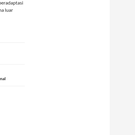
beradaptasi
a luar
nal