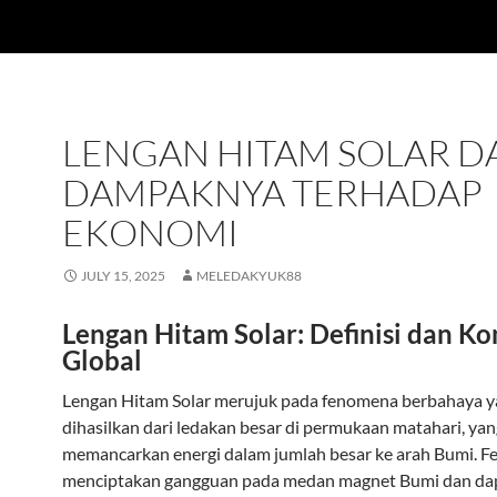
LENGAN HITAM SOLAR D
DAMPAKNYA TERHADAP
EKONOMI
JULY 15, 2025
MELEDAKYUK88
Lengan Hitam Solar: Definisi dan Ko
Global
Lengan Hitam Solar merujuk pada fenomena berbahaya 
dihasilkan dari ledakan besar di permukaan matahari, ya
memancarkan energi dalam jumlah besar ke arah Bumi. F
menciptakan gangguan pada medan magnet Bumi dan da