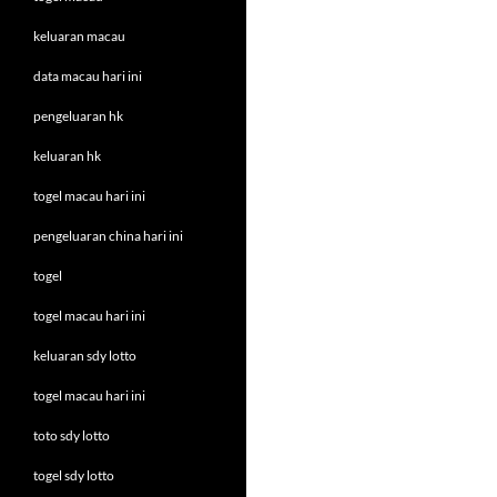
keluaran macau
data macau hari ini
pengeluaran hk
keluaran hk
togel macau hari ini
pengeluaran china hari ini
togel
togel macau hari ini
keluaran sdy lotto
togel macau hari ini
toto sdy lotto
togel sdy lotto