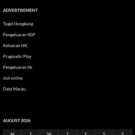
ADVERTISEMENT
Togel Hongkong
Pengeluaran SGP
Keluaran HK
Pragmatic Play
Pengeluaran hk
slot online
Data Macau
AUGUST 2026
M
T
W
T
F
S
S