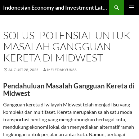
Skip
Search
Indonesian Economy and Investment Latest News
to
PRIMAR
content
MENU
SOLUSI POTENSIAL UNTUK
MASALAH GANGGUAN
KERETA DI MIDWEST
AUGUST 28, 2025
MELEDAKYUK88
Pendahuluan Masalah Gangguan Kereta di
Midwest
Gangguan kereta di wilayah Midwest telah menjadi isu yang
kompleks dan multifaset. Kereta merupakan salah satu moda
transportasi penting yang menghubungkan berbagai kota,
mendukung ekonomi lokal, dan menyediakan alternatif ramah
lingkungan untuk perjalanan antar kota. Namun, berbagai