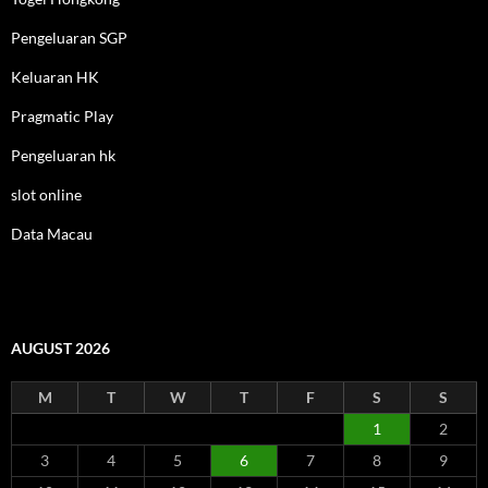
Pengeluaran SGP
Keluaran HK
Pragmatic Play
Pengeluaran hk
slot online
Data Macau
AUGUST 2026
M
T
W
T
F
S
S
1
2
3
4
5
6
7
8
9