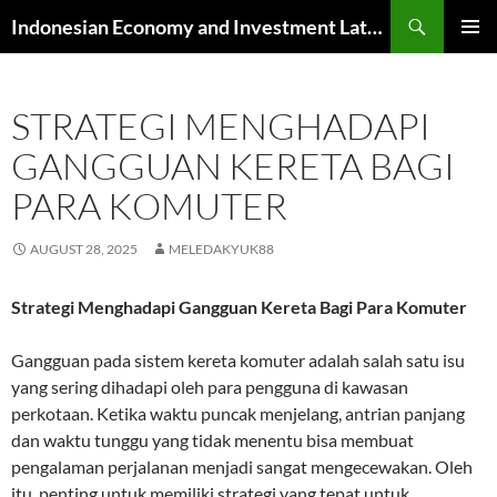
Skip
Search
Indonesian Economy and Investment Latest News
to
PRIMAR
content
MENU
STRATEGI MENGHADAPI
GANGGUAN KERETA BAGI
PARA KOMUTER
AUGUST 28, 2025
MELEDAKYUK88
Strategi Menghadapi Gangguan Kereta Bagi Para Komuter
Gangguan pada sistem kereta komuter adalah salah satu isu
yang sering dihadapi oleh para pengguna di kawasan
perkotaan. Ketika waktu puncak menjelang, antrian panjang
dan waktu tunggu yang tidak menentu bisa membuat
pengalaman perjalanan menjadi sangat mengecewakan. Oleh
itu, penting untuk memiliki strategi yang tepat untuk