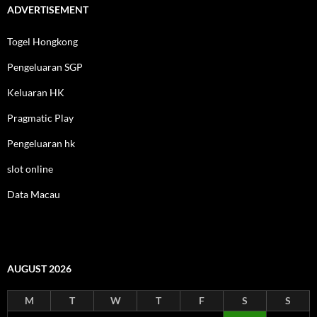
ADVERTISEMENT
Togel Hongkong
Pengeluaran SGP
Keluaran HK
Pragmatic Play
Pengeluaran hk
slot online
Data Macau
AUGUST 2026
M
T
W
T
F
S
S