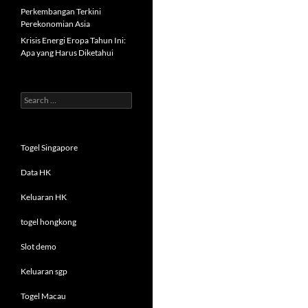
Perkembangan Terkini
Perekonomian Asia
Krisis Energi Eropa Tahun Ini:
Apa yang Harus Diketahui
Search
for:
Togel Singapore
Data HK
Keluaran HK
togel hongkong
Slot demo
Keluaran sgp
Togel Macau