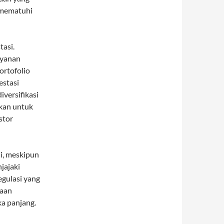
a mematuhi
tasi.
ayanan
rtofolio
estasi
iversifikasi
akan untuk
stor
i, meskipun
jajaki
Regulasi yang
yaan
ka panjang.