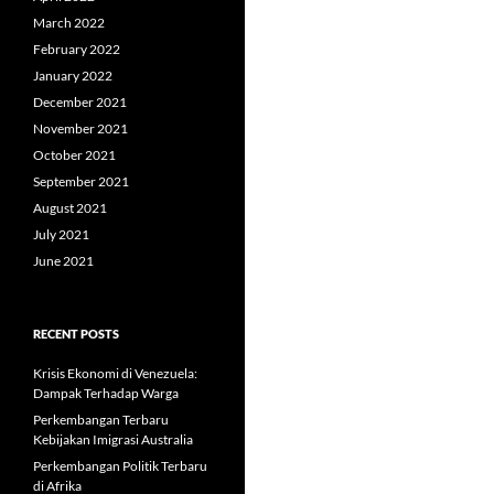
March 2022
February 2022
January 2022
December 2021
November 2021
October 2021
September 2021
August 2021
July 2021
June 2021
RECENT POSTS
Krisis Ekonomi di Venezuela:
Dampak Terhadap Warga
Perkembangan Terbaru
Kebijakan Imigrasi Australia
Perkembangan Politik Terbaru
di Afrika