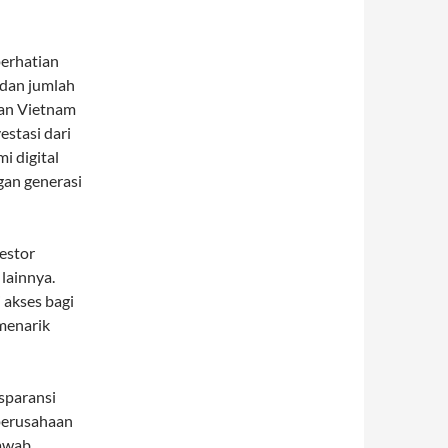
erhatian
 dan jumlah
dan Vietnam
estasi dari
i digital
gan generasi
vestor
 lainnya.
 akses bagi
 menarik
sparansi
 perusahaan
awab.