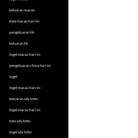
keluaran macau
data macau hari ini
pengeluaran hk
keluaran hk
togel macau hari ini
pengeluaran china hari ini
togel
togel macau hari ini
keluaran sdy lotto
togel macau hari ini
toto sdy lotto
togel sdy lotto