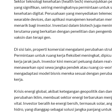
Sektor teknologi kesehatan (health tech) menunjukkan 
yang signifikan, seiring meningkatnya permintaan untuk s
kesehatan digital. Perusahaan yang menyediakan telemed
wearable devices, dan aplikasi manajemen kesehatan men
menarik bagi investor. Investasi dalam biotech juga menin
terutama yang berkaitan dengan penelitian dan pengem
vaksin dan terapi gen.
Di sisi lain, properti komersial mengalami perubahan stru
Permintaan untuk ruang kerja fleksibel meningkat, dipicu
kerja jarak jauh. Investor kini mencari peluang dalam real
menawarkan opsi sewa jangka pendek atau ruang co-wor
mengadaptasi model bisnis mereka sesuai dengan perub
kerja.
Krisis energi global, akibat ketegangan geopolitik dan d
perubahan iklim, membuat sektor energi terbarukan men
vital. Investor beralih ke energi bersih, termasuk solar, an
hidro, yang dianggap sebagai solusi jangka panjang untuk