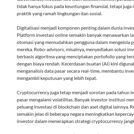
tidak hanya fokus pada keuntungan finansial, tetapi jug
praktik yang ramah lingkungan dan sosial.
Digitalisasi menjadi komponen penting dalam dunia inves
Platform investasi online semakin banyak menawarkan l
otomasi yang memudahkan pengguna dalam mengelola po
mereka. Robo-advisors, misalnya, menyediakan solusi inv
berbasis algoritma yang menciptakan portofolio yang terd
dengan biaya rendah. Kecerdasan buatan (AI) kini digun
menganalisis data pasar secara real-time, membantu inve
mengambil keputusan yang lebih tepat.
Cryptocurrency juga tetap menjadi sorotan pada tahun in
pasar mengalami volatilitas. Banyak investor institusi men
peluang investasi di blockchain dan aset digital lainnya. 
semakin jelas di beberapa negara meningkatkan keperca
investor dalam menerapkan strategi cryptocurrency jang