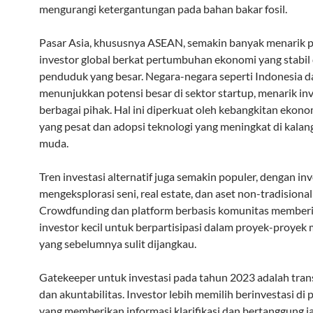
mengurangi ketergantungan pada bahan bakar fosil.
Pasar Asia, khususnya ASEAN, semakin banyak menarik p
investor global berkat pertumbuhan ekonomi yang stabil
penduduk yang besar. Negara-negara seperti Indonesia 
menunjukkan potensi besar di sektor startup, menarik inv
berbagai pihak. Hal ini diperkuat oleh kebangkitan ekonom
yang pesat dan adopsi teknologi yang meningkat di kalan
muda.
Tren investasi alternatif juga semakin populer, dengan in
mengeksplorasi seni, real estate, dan aset non-tradisional
Crowdfunding dan platform berbasis komunitas memberi
investor kecil untuk berpartisipasi dalam proyek-proyek
yang sebelumnya sulit dijangkau.
Gatekeeper untuk investasi pada tahun 2023 adalah tran
dan akuntabilitas. Investor lebih memilih berinvestasi di
yang memberikan informasi klarifikasi dan bertanggung j