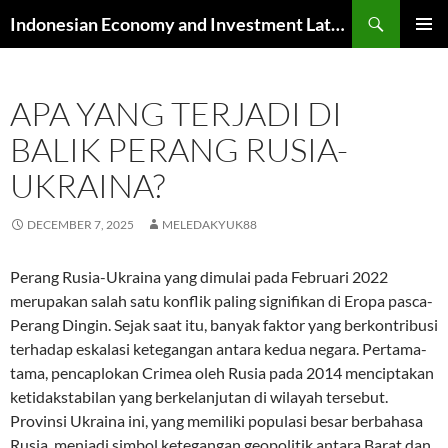
Skip
Search
Indonesian Economy and Investment Latest News
to
PRIMAR
content
MENU
APA YANG TERJADI DI
BALIK PERANG RUSIA-
UKRAINA?
DECEMBER 7, 2025
MELEDAKYUK88
Perang Rusia-Ukraina yang dimulai pada Februari 2022
merupakan salah satu konflik paling signifikan di Eropa pasca-
Perang Dingin. Sejak saat itu, banyak faktor yang berkontribusi
terhadap eskalasi ketegangan antara kedua negara. Pertama-
tama, pencaplokan Crimea oleh Rusia pada 2014 menciptakan
ketidakstabilan yang berkelanjutan di wilayah tersebut.
Provinsi Ukraina ini, yang memiliki populasi besar berbahasa
Rusia, menjadi simbol ketegangan geopolitik antara Barat dan