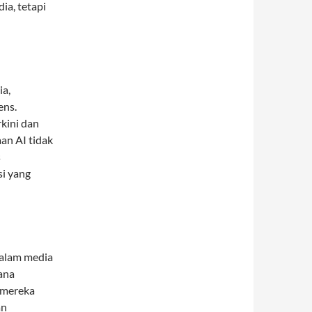
a, tetapi
ia,
ens.
rkini dan
an AI tidak
s
i yang
dalam media
ana
 mereka
an