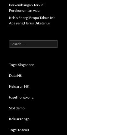
Perkembangan Terkini
Perekonomian Asia
Krisis Energi Eropa Tahun Ini:
Apa yang Harus Diketahui
Search
for:
Togel Singapore
Data HK
Keluaran HK
togel hongkong
Slot demo
Keluaran sgp
Togel Macau