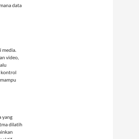
imana data
i media.
an video,
lalu
 kontrol
ng mampu
a yang
tma dilatih
minkan