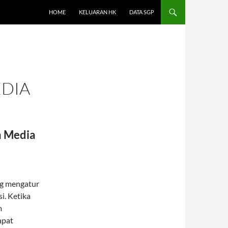
HOME
KELUARAN HK
DATA SGP
DIA
n Media
ng mengatur
i. Ketika
m
apat