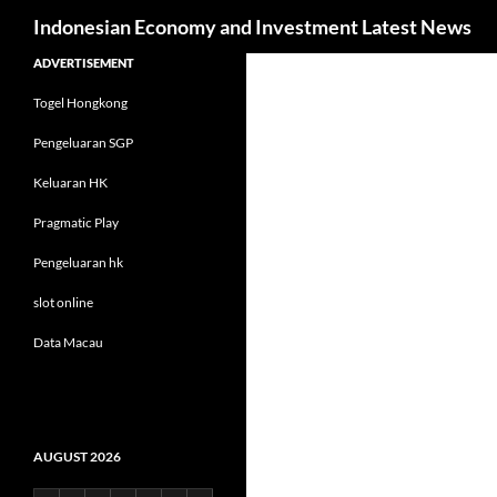
Search
Indonesian Economy and Investment Latest News
Skip
ADVERTISEMENT
to
Togel Hongkong
content
Pengeluaran SGP
Keluaran HK
Pragmatic Play
Pengeluaran hk
slot online
Data Macau
AUGUST 2026