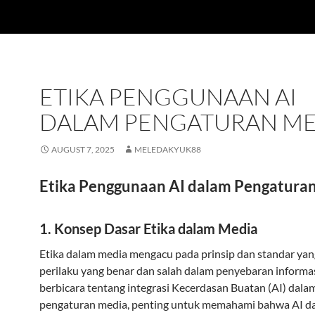
ETIKA PENGGUNAAN AI
DALAM PENGATURAN ME
AUGUST 7, 2025
MELEDAKYUK88
Etika Penggunaan AI dalam Pengatura
1. Konsep Dasar Etika dalam Media
Etika dalam media mengacu pada prinsip dan standar ya
perilaku yang benar dan salah dalam penyebaran informas
berbicara tentang integrasi Kecerdasan Buatan (AI) dala
pengaturan media, penting untuk memahami bahwa AI d