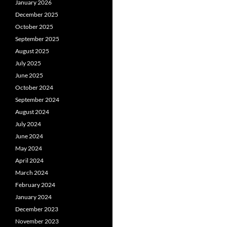
January 2026
December 2025
October 2025
September 2025
August 2025
July 2025
June 2025
October 2024
September 2024
August 2024
July 2024
June 2024
May 2024
April 2024
March 2024
February 2024
January 2024
December 2023
November 2023