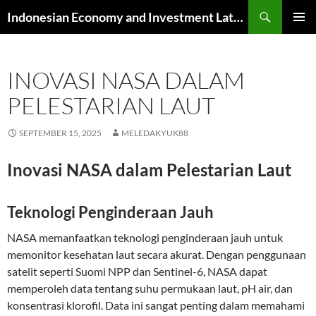
Skip
Search
Indonesian Economy and Investment Latest News
to
PRIMAR
content
MENU
INOVASI NASA DALAM
PELESTARIAN LAUT
SEPTEMBER 15, 2025
MELEDAKYUK88
Inovasi NASA dalam Pelestarian Laut
Teknologi Penginderaan Jauh
NASA memanfaatkan teknologi penginderaan jauh untuk
memonitor kesehatan laut secara akurat. Dengan penggunaan
satelit seperti Suomi NPP dan Sentinel-6, NASA dapat
memperoleh data tentang suhu permukaan laut, pH air, dan
konsentrasi klorofil. Data ini sangat penting dalam memahami