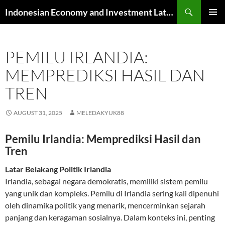
Skip
Search
Indonesian Economy and Investment Latest News
to
PRIMAR
content
MENU
PEMILU IRLANDIA:
MEMPREDIKSI HASIL DAN
TREN
AUGUST 31, 2025
MELEDAKYUK88
Pemilu Irlandia: Memprediksi Hasil dan
Tren
Latar Belakang Politik Irlandia
Irlandia, sebagai negara demokratis, memiliki sistem pemilu
yang unik dan kompleks. Pemilu di Irlandia sering kali dipenuhi
oleh dinamika politik yang menarik, mencerminkan sejarah
panjang dan keragaman sosialnya. Dalam konteks ini, penting