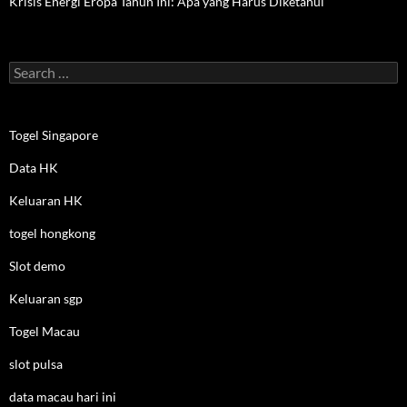
Krisis Energi Eropa Tahun Ini: Apa yang Harus Diketahui
Search
for:
Togel Singapore
Data HK
Keluaran HK
togel hongkong
Slot demo
Keluaran sgp
Togel Macau
slot pulsa
data macau hari ini