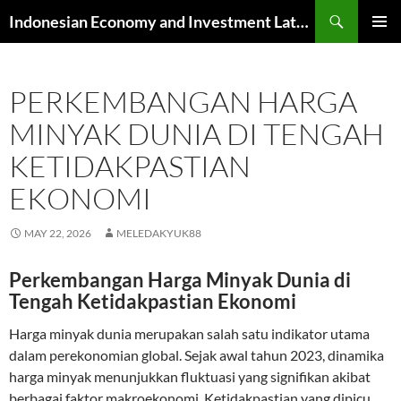
Skip
Search
Indonesian Economy and Investment Latest News
to
PRIMAR
content
MENU
PERKEMBANGAN HARGA
MINYAK DUNIA DI TENGAH
KETIDAKPASTIAN
EKONOMI
MAY 22, 2026
MELEDAKYUK88
Perkembangan Harga Minyak Dunia di
Tengah Ketidakpastian Ekonomi
Harga minyak dunia merupakan salah satu indikator utama
dalam perekonomian global. Sejak awal tahun 2023, dinamika
harga minyak menunjukkan fluktuasi yang signifikan akibat
berbagai faktor makroekonomi. Ketidakpastian yang dipicu