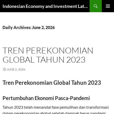
Skip
Search
Indonesian Economy and Investment Latest News
to
PRIMAR
content
MENU
Daily Archives: June 2, 2026
TREN PEREKONOMIAN
GLOBAL TAHUN 2023
JUNE 2, 2026
Tren Perekonomian Global Tahun 2023
Pertumbuhan Ekonomi Pasca-Pandemi
Tahun 2023 telah menandai fase pemulihan dan transformasi
dalam perekonomian global setelah dampak besar pandemi