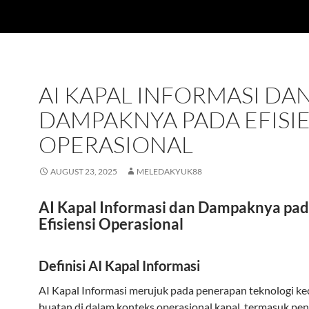
AI KAPAL INFORMASI DA
DAMPAKNYA PADA EFISIE
OPERASIONAL
AUGUST 23, 2025
MELEDAKYUK88
AI Kapal Informasi dan Dampaknya pa
Efisiensi Operasional
Definisi AI Kapal Informasi
AI Kapal Informasi merujuk pada penerapan teknologi k
buatan di dalam konteks operasional kapal, termasuk pe