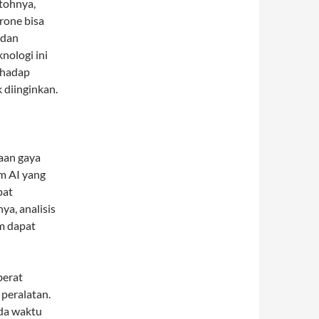
tohnya,
drone bisa
 dan
knologi ini
rhadap
 diinginkan.
aan gaya
m AI yang
pat
a, analisis
m dapat
berat
 peralatan.
da waktu