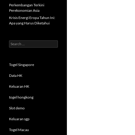
Perkembangan Terkini
Perekonomian Asia
Krisis Energi Eropa Tahun Ini:
Apa yang Harus Diketahui
Search
for:
Togel Singapore
Data HK
Keluaran HK
togel hongkong
Slot demo
Keluaran sgp
Togel Macau