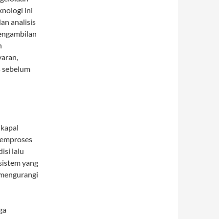
nologi ini
an analisis
pengambilan
n
yaran,
s sebelum
 kapal
 memproses
isi lalu
 sistem yang
, mengurangi
ga