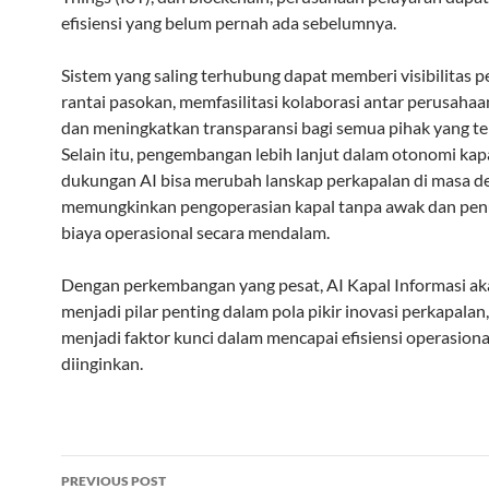
efisiensi yang belum pernah ada sebelumnya.
Sistem yang saling terhubung dapat memberi visibilitas 
rantai pasokan, memfasilitasi kolaborasi antar perusahaan
dan meningkatkan transparansi bagi semua pihak yang ter
Selain itu, pengembangan lebih lanjut dalam otonomi kap
dukungan AI bisa merubah lanskap perkapalan di masa d
memungkinkan pengoperasian kapal tanpa awak dan pe
biaya operasional secara mendalam.
Dengan perkembangan yang pesat, AI Kapal Informasi ak
menjadi pilar penting dalam pola pikir inovasi perkapalan,
menjadi faktor kunci dalam mencapai efisiensi operasiona
diinginkan.
Post
PREVIOUS POST