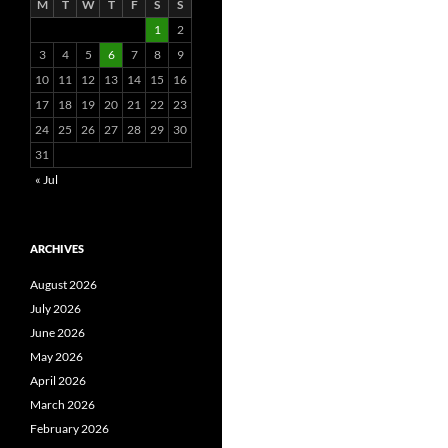
M
T
W
T
F
S
S
1
2
3
4
5
6
7
8
9
10
11
12
13
14
15
16
17
18
19
20
21
22
23
24
25
26
27
28
29
30
31
« Jul
ARCHIVES
August 2026
July 2026
June 2026
May 2026
April 2026
March 2026
February 2026