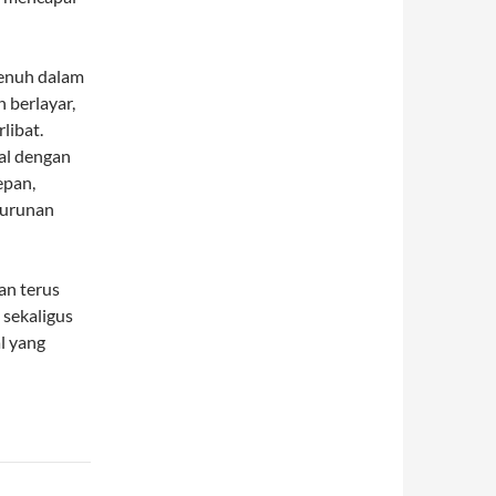
penuh dalam
 berlayar,
libat.
al dengan
epan,
nurunan
an terus
 sekaligus
l yang