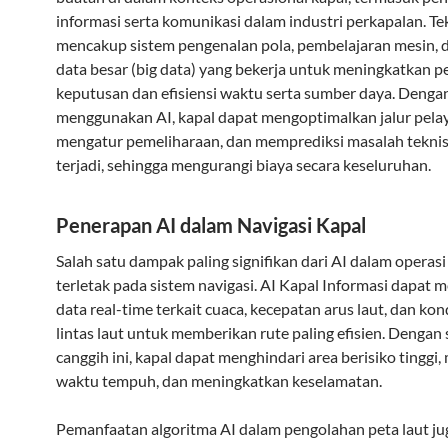
informasi serta komunikasi dalam industri perkapalan. Tek
mencakup sistem pengenalan pola, pembelajaran mesin, d
data besar (big data) yang bekerja untuk meningkatkan 
keputusan dan efisiensi waktu serta sumber daya. Denga
menggunakan AI, kapal dapat mengoptimalkan jalur pela
mengatur pemeliharaan, dan memprediksi masalah tekni
terjadi, sehingga mengurangi biaya secara keseluruhan.
Penerapan AI dalam Navigasi Kapal
Salah satu dampak paling signifikan dari AI dalam operasi
terletak pada sistem navigasi. AI Kapal Informasi dapat
data real-time terkait cuaca, kecepatan arus laut, dan kond
lintas laut untuk memberikan rute paling efisien. Dengan
canggih ini, kapal dapat menghindari area berisiko tinggi
waktu tempuh, dan meningkatkan keselamatan.
Pemanfaatan algoritma AI dalam pengolahan peta laut ju