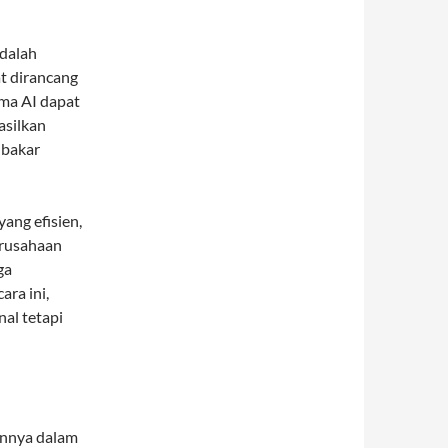
adalah
t dirancang
tma AI dapat
asilkan
 bakar
yang efisien,
erusahaan
ga
ra ini,
nal tetapi
annya dalam