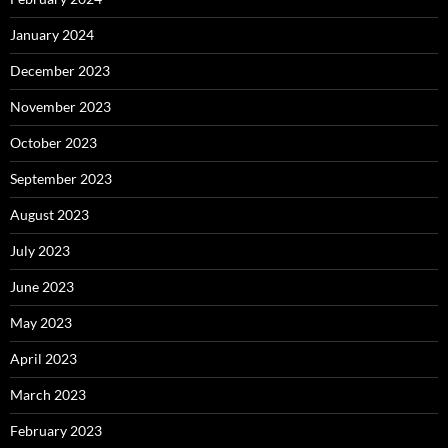
January 2024
December 2023
November 2023
October 2023
September 2023
August 2023
July 2023
June 2023
May 2023
April 2023
March 2023
February 2023