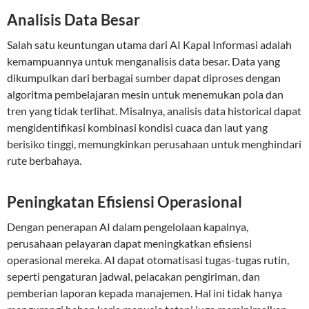
Analisis Data Besar
Salah satu keuntungan utama dari AI Kapal Informasi adalah
kemampuannya untuk menganalisis data besar. Data yang
dikumpulkan dari berbagai sumber dapat diproses dengan
algoritma pembelajaran mesin untuk menemukan pola dan
tren yang tidak terlihat. Misalnya, analisis data historical dapat
mengidentifikasi kombinasi kondisi cuaca dan laut yang
berisiko tinggi, memungkinkan perusahaan untuk menghindari
rute berbahaya.
Peningkatan Efisiensi Operasional
Dengan penerapan AI dalam pengelolaan kapalnya,
perusahaan pelayaran dapat meningkatkan efisiensi
operasional mereka. AI dapat otomatisasi tugas-tugas rutin,
seperti pengaturan jadwal, pelacakan pengiriman, dan
pemberian laporan kepada manajemen. Hal ini tidak hanya