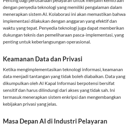
Penting bagi perusahaan pelayaran untuk menjalin kemitraan
dengan penyedia teknologi yang memiliki pengalaman dalam
menerapkan sistem AI. Kolaborasi ini akan memastikan bahwa
implementasi dilakukan dengan anggaran yang efektif dan
waktu yang tepat. Penyedia teknologi juga dapat memberikan
dukungan teknis dan pemeliharaan pasca-implementasi, yang
penting untuk keberlangsungan operasional.
Keamanan Data dan Privasi
Ketika mengimplementasikan teknologi informasi, keamanan
data menjadi tantangan yang tidak boleh diabaikan. Data yang
dikumpulkan oleh AI Kapal Informasi berpotensi bersifat
sensitif dan harus dilindungi dari akses yang tidak sah. Ini
termasuk menerapkan sistem enkripsi dan mengembangkan
kebijakan privasi yang jelas.
Masa Depan AI di Industri Pelayaran