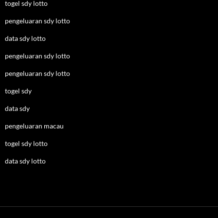
togel sdy lotto
pengeluaran sdy lotto
data sdy lotto
pengeluaran sdy lotto
pengeluaran sdy lotto
togel sdy
data sdy
pengeluaran macau
togel sdy lotto
data sdy lotto