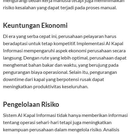
mengurangi beban kerja manusia tetapi juga meminimalkan
risiko kesalahan yang dapat terjadi pada proses manual.
Keuntungan Ekonomi
Di era yang serba cepat ini, perusahaan pelayaran harus
beradaptasi untuk tetap kompetitif. Implementasi AI Kapal
Informasi mempengaruhi aspek ekonomi perusahaan secara
langsung. Dengan rute yang lebih optimal, perusahaan dapat
menghemat bahan bakar dan waktu, yang berujung pada
pengurangan biaya operasional. Selain itu, pengurangan
downtime dari kapal yang berpotensi rusak dapat
meningkatkan produktivitas keseluruhan.
Pengelolaan Risiko
Sistem AI Kapal Informasi tidak hanya memberikan informasi
tentang operasi sehari-hari tetapi juga meningkatkan
kemampuan perusahaan dalam mengelola risiko. Analisis