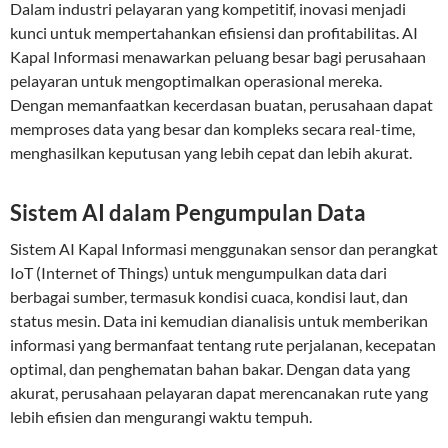
Dalam industri pelayaran yang kompetitif, inovasi menjadi
kunci untuk mempertahankan efisiensi dan profitabilitas. AI
Kapal Informasi menawarkan peluang besar bagi perusahaan
pelayaran untuk mengoptimalkan operasional mereka.
Dengan memanfaatkan kecerdasan buatan, perusahaan dapat
memproses data yang besar dan kompleks secara real-time,
menghasilkan keputusan yang lebih cepat dan lebih akurat.
Sistem AI dalam Pengumpulan Data
Sistem AI Kapal Informasi menggunakan sensor dan perangkat
IoT (Internet of Things) untuk mengumpulkan data dari
berbagai sumber, termasuk kondisi cuaca, kondisi laut, dan
status mesin. Data ini kemudian dianalisis untuk memberikan
informasi yang bermanfaat tentang rute perjalanan, kecepatan
optimal, dan penghematan bahan bakar. Dengan data yang
akurat, perusahaan pelayaran dapat merencanakan rute yang
lebih efisien dan mengurangi waktu tempuh.