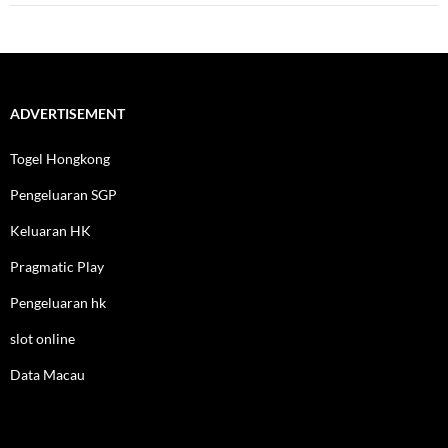
ADVERTISEMENT
Togel Hongkong
Pengeluaran SGP
Keluaran HK
Pragmatic Play
Pengeluaran hk
slot online
Data Macau