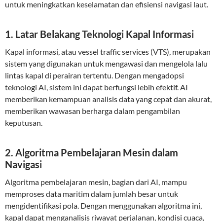
untuk meningkatkan keselamatan dan efisiensi navigasi laut.
1. Latar Belakang Teknologi Kapal Informasi
Kapal informasi, atau vessel traffic services (VTS), merupakan
sistem yang digunakan untuk mengawasi dan mengelola lalu
lintas kapal di perairan tertentu. Dengan mengadopsi
teknologi AI, sistem ini dapat berfungsi lebih efektif. AI
memberikan kemampuan analisis data yang cepat dan akurat,
memberikan wawasan berharga dalam pengambilan
keputusan.
2. Algoritma Pembelajaran Mesin dalam
Navigasi
Algoritma pembelajaran mesin, bagian dari AI, mampu
memproses data maritim dalam jumlah besar untuk
mengidentifikasi pola. Dengan menggunakan algoritma ini,
kapal dapat menganalisis riwayat perjalanan, kondisi cuaca,