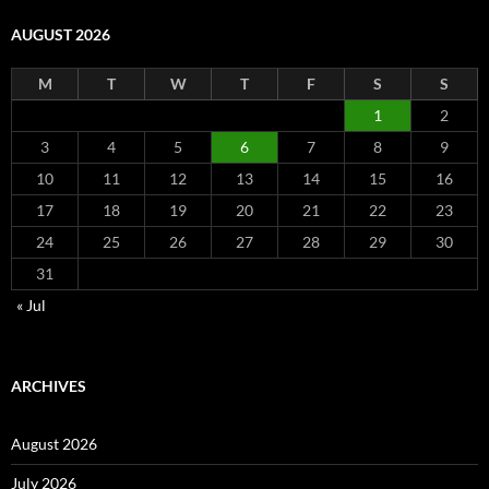
AUGUST 2026
M
T
W
T
F
S
S
1
2
3
4
5
6
7
8
9
10
11
12
13
14
15
16
17
18
19
20
21
22
23
24
25
26
27
28
29
30
31
« Jul
ARCHIVES
August 2026
July 2026