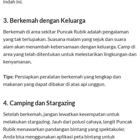
indah ini.
3. Berkemah dengan Keluarga
Berkemah di area sekitar Puncak Rubik adalah pengalaman
yang tak terlupakan. Suasana malam yang sejuk dan suara
alam akan menambah kebersamaan dengan keluarga. Camp di
area yang telah ditentukan untuk melestarikan lingkungan dan
kenyamanan.
Tips:
Persiapkan peralatan berkemah yang lengkap dan
makanan yang dapat dibakar di atas api unggun.
4. Camping dan Stargazing
Setelah berkemah, jangan lewatkan kesempatan untuk
melakukan stargazing. Jauh dari polusi cahaya, langit Puncak
Rubik menawarkan pandangan bintang yang spektakuler.
Anda bisa menggunakan aplikasi peta bintang untuk