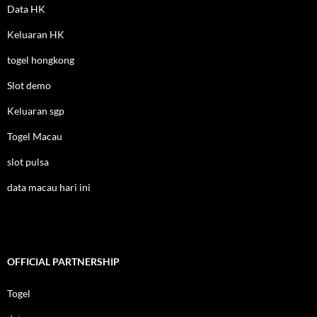
Data HK
Keluaran HK
togel hongkong
Slot demo
Keluaran sgp
Togel Macau
slot pulsa
data macau hari ini
OFFICIAL PARTNERSHIP
Togel