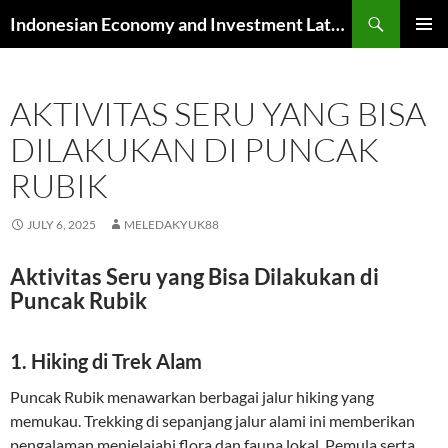
Skip
Search
Indonesian Economy and Investment Latest News
to
PRIMAR
content
MENU
AKTIVITAS SERU YANG BISA
DILAKUKAN DI PUNCAK
RUBIK
JULY 6, 2025
MELEDAKYUK88
Aktivitas Seru yang Bisa Dilakukan di
Puncak Rubik
1. Hiking di Trek Alam
Puncak Rubik menawarkan berbagai jalur hiking yang
memukau. Trekking di sepanjang jalur alami ini memberikan
pengalaman menjelajahi flora dan fauna lokal. Pemula serta