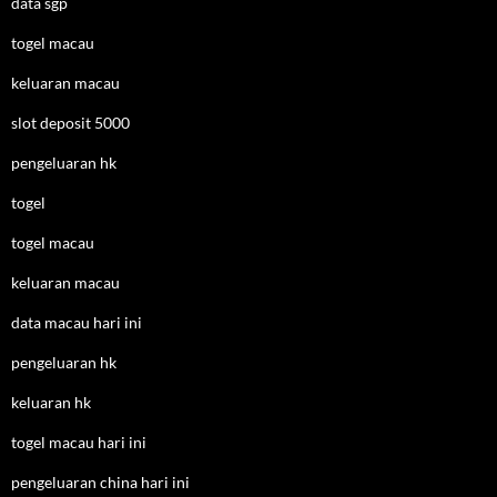
data sgp
togel macau
keluaran macau
slot deposit 5000
pengeluaran hk
togel
togel macau
keluaran macau
data macau hari ini
pengeluaran hk
keluaran hk
togel macau hari ini
pengeluaran china hari ini