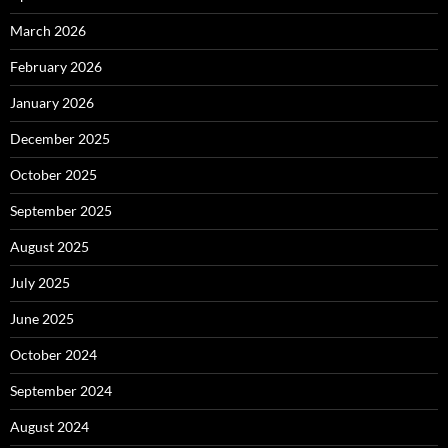
March 2026
February 2026
January 2026
December 2025
October 2025
September 2025
August 2025
July 2025
June 2025
October 2024
September 2024
August 2024