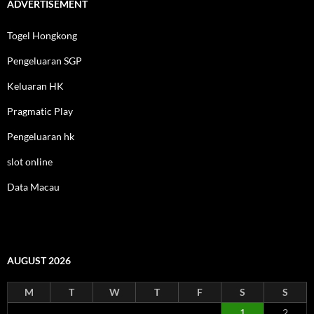
ADVERTISEMENT
Togel Hongkong
Pengeluaran SGP
Keluaran HK
Pragmatic Play
Pengeluaran hk
slot online
Data Macau
AUGUST 2026
M
T
W
T
F
S
S
1
2