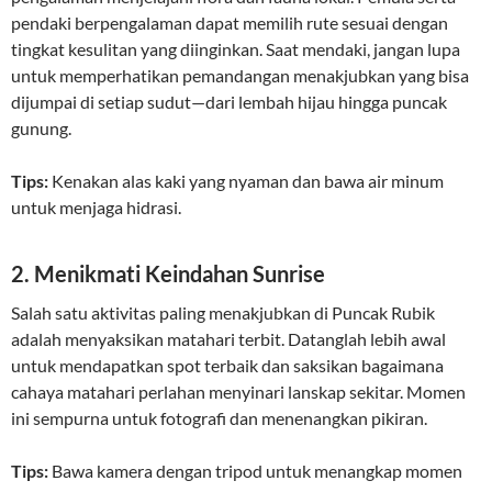
pendaki berpengalaman dapat memilih rute sesuai dengan
tingkat kesulitan yang diinginkan. Saat mendaki, jangan lupa
untuk memperhatikan pemandangan menakjubkan yang bisa
dijumpai di setiap sudut—dari lembah hijau hingga puncak
gunung.
Tips:
Kenakan alas kaki yang nyaman dan bawa air minum
untuk menjaga hidrasi.
2. Menikmati Keindahan Sunrise
Salah satu aktivitas paling menakjubkan di Puncak Rubik
adalah menyaksikan matahari terbit. Datanglah lebih awal
untuk mendapatkan spot terbaik dan saksikan bagaimana
cahaya matahari perlahan menyinari lanskap sekitar. Momen
ini sempurna untuk fotografi dan menenangkan pikiran.
Tips:
Bawa kamera dengan tripod untuk menangkap momen