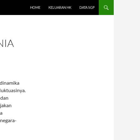
HOME
KELUARAN HK
DATA SGP
NIA
 dinamika
luktuasinya.
 dan
njakan
da
 negara-