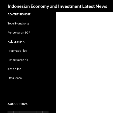
Search
Indonesian Economy and Investment Latest News
Skip
ADVERTISEMENT
to
Togel Hongkong
content
Pengeluaran SGP
Keluaran HK
Pragmatic Play
Pengeluaran hk
slot online
Data Macau
AUGUST 2026