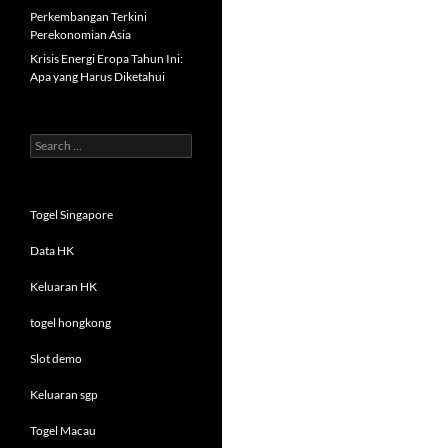
Perkembangan Terkini
Perekonomian Asia
Krisis Energi Eropa Tahun Ini:
Apa yang Harus Diketahui
Search
for:
Togel Singapore
Data HK
Keluaran HK
togel hongkong
Slot demo
Keluaran sgp
Togel Macau