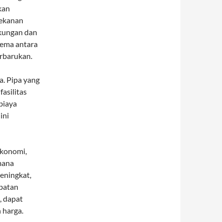
kan
tekanan
gkungan dan
lema antara
erbarukan.
a. Pipa yang
fasilitas
biaya
ini
ekonomi,
mana
eningkat,
mbatan
, dapat
 harga.