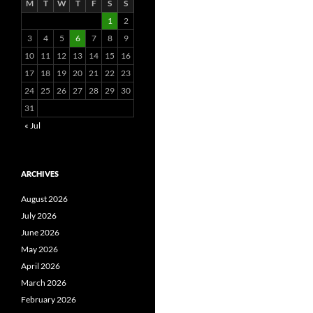
M
T
W
T
F
S
S
1
2
3
4
5
6
7
8
9
10
11
12
13
14
15
16
17
18
19
20
21
22
23
24
25
26
27
28
29
30
31
« Jul
ARCHIVES
August 2026
July 2026
June 2026
May 2026
April 2026
March 2026
February 2026