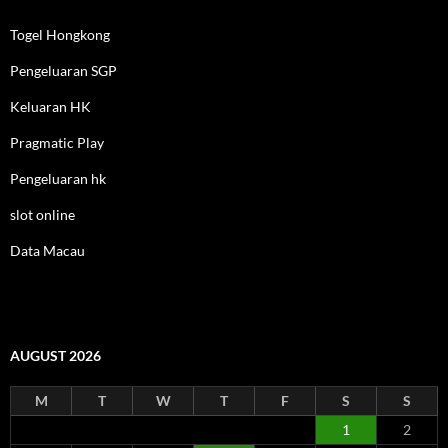
Togel Hongkong
Pengeluaran SGP
Keluaran HK
Pragmatic Play
Pengeluaran hk
slot online
Data Macau
AUGUST 2026
M
T
W
T
F
S
S
1
2