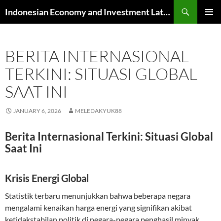
Skip
Search
Indonesian Economy and Investment Latest News
to
PRIMAR
content
MENU
BERITA INTERNASIONAL
TERKINI: SITUASI GLOBAL
SAAT INI
JANUARY 6, 2026
MELEDAKYUK88
Berita Internasional Terkini: Situasi Global
Saat Ini
Krisis Energi Global
Statistik terbaru menunjukkan bahwa beberapa negara
mengalami kenaikan harga energi yang signifikan akibat
ketidakstabilan politik di negara-negara penghasil minyak.