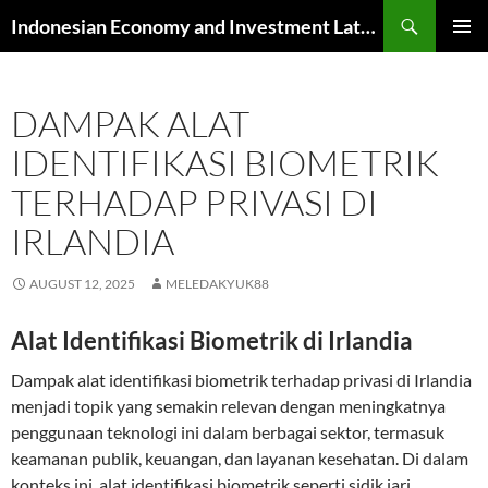
Skip
Search
Indonesian Economy and Investment Latest News
to
PRIMAR
content
MENU
DAMPAK ALAT
IDENTIFIKASI BIOMETRIK
TERHADAP PRIVASI DI
IRLANDIA
AUGUST 12, 2025
MELEDAKYUK88
Alat Identifikasi Biometrik di Irlandia
Dampak alat identifikasi biometrik terhadap privasi di Irlandia
menjadi topik yang semakin relevan dengan meningkatnya
penggunaan teknologi ini dalam berbagai sektor, termasuk
keamanan publik, keuangan, dan layanan kesehatan. Di dalam
konteks ini, alat identifikasi biometrik seperti sidik jari,