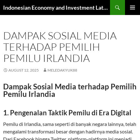
Skip
Search
Indonesian Economy and Investment Latest News
to
PRIMAR
content
MENU
DAMPAK SOSIAL MEDIA
TERHADAP PEMILIH
PEMILU IRLANDIA
AUGUST 12, 2025
MELEDAKYUK88
Dampak Sosial Media terhadap Pemilih
Pemilu Irlandia
1. Pengenalan Taktik Pemilu di Era Digital
Pemilu di Irlandia, sama seperti di banyak negara lainnya, telah
mengalami transformasi besar dengan hadirnya media sosial.
Dari Facebook hingga Twitter, platform-platform ini menjadi