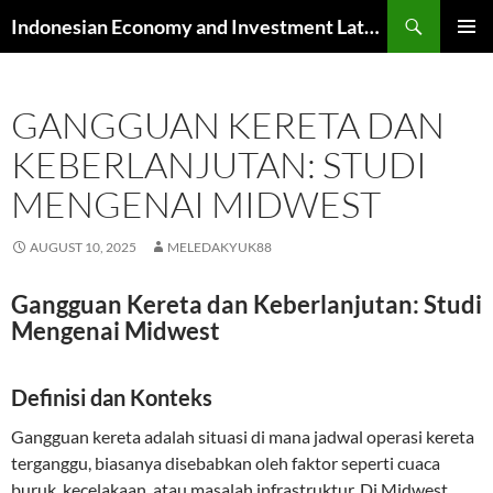
Skip
Search
Indonesian Economy and Investment Latest News
to
PRIMAR
content
MENU
GANGGUAN KERETA DAN
KEBERLANJUTAN: STUDI
MENGENAI MIDWEST
AUGUST 10, 2025
MELEDAKYUK88
Gangguan Kereta dan Keberlanjutan: Studi
Mengenai Midwest
Definisi dan Konteks
Gangguan kereta adalah situasi di mana jadwal operasi kereta
terganggu, biasanya disebabkan oleh faktor seperti cuaca
buruk, kecelakaan, atau masalah infrastruktur. Di Midwest,