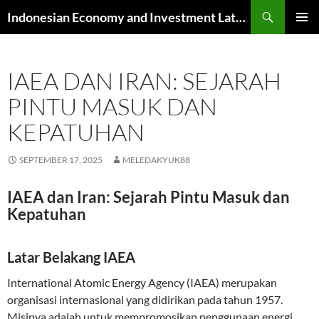
Skip
Search
Indonesian Economy and Investment Latest News
to
PRIMAR
content
MENU
IAEA DAN IRAN: SEJARAH
PINTU MASUK DAN
KEPATUHAN
SEPTEMBER 17, 2025
MELEDAKYUK88
IAEA dan Iran: Sejarah Pintu Masuk dan
Kepatuhan
Latar Belakang IAEA
International Atomic Energy Agency (IAEA) merupakan
organisasi internasional yang didirikan pada tahun 1957.
Misinya adalah untuk mempromosikan penggunaan energi