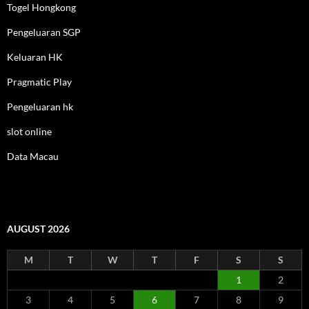
Togel Hongkong
Pengeluaran SGP
Keluaran HK
Pragmatic Play
Pengeluaran hk
slot online
Data Macau
AUGUST 2026
M
T
W
T
F
S
S
1
2
3
4
5
6
7
8
9