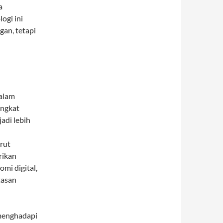
a
ogi ini
gan, tetapi
dalam
angkat
jadi lebih
urut
rikan
mi digital,
tasan
 menghadapi