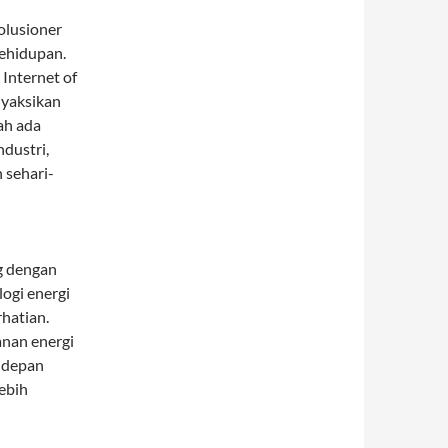
olusioner
ehidupan.
Internet of
nyaksikan
ah ada
dustri,
 sehari-
g dengan
ogi energi
hatian.
nan energi
 depan
ebih