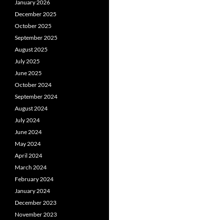
January 2026
December 2025
October 2025
September 2025
August 2025
July 2025
June 2025
October 2024
September 2024
August 2024
July 2024
June 2024
May 2024
April 2024
March 2024
February 2024
January 2024
December 2023
November 2023