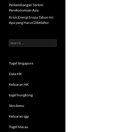
Perkembangan Terkini
Perekonomian Asia
Krisis Energi Eropa Tahun Ini:
Apa yang Harus Diketahui
Search
for:
Togel Singapore
Data HK
Keluaran HK
togel hongkong
Slot demo
Keluaran sgp
Togel Macau