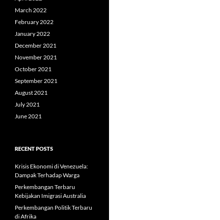
March 2022
February 2022
January 2022
December 2021
November 2021
October 2021
September 2021
August 2021
July 2021
June 2021
RECENT POSTS
Krisis Ekonomi di Venezuela:
Dampak Terhadap Warga
Perkembangan Terbaru
Kebijakan Imigrasi Australia
Perkembangan Politik Terbaru
di Afrika