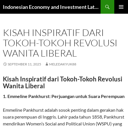
Skip
Search
Indonesian Economy and Investment Latest News
to
PRIMAR
content
MENU
KISAH INSPIRATIF DARI
TOKOH-TOKOH REVOLUSI
WANITA LIBERAL
SEPTEMBER 11, 2025
MELEDAKYUK88
Kisah Inspiratif dari Tokoh-Tokoh Revolusi
Wanita Liberal
1. Emmeline Pankhurst: Perjuangan untuk Suara Perempuan
Emmeline Pankhurst adalah sosok penting dalam gerakan hak
suara perempuan di Inggris. Lahir pada tahun 1858, Pankhurst
mendirikan Women’s Social and Political Union (WSPU) yang