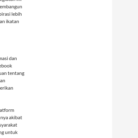
 membangun
irasi lebih
an ikatan
masi dan
cebook
uan tentang
dan
erikan
latform
nya akibat
syarakat
ng untuk