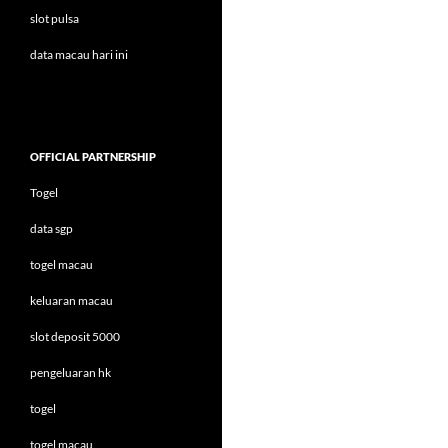
slot pulsa
data macau hari ini
OFFICIAL PARTNERSHIP
Togel
data sgp
togel macau
keluaran macau
slot deposit 5000
pengeluaran hk
togel
togel macau