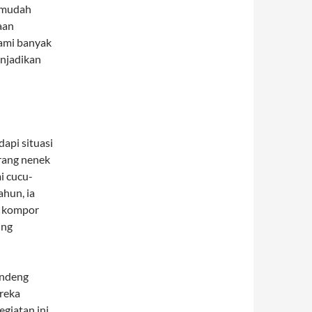
ermudah
aan
hami banyak
enjadikan
dapi situasi
orang nenek
i cucu-
hun, ia
s kompor
ung
andeng
reka
egiatan ini