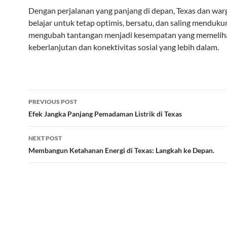
Dengan perjalanan yang panjang di depan, Texas dan wa
belajar untuk tetap optimis, bersatu, dan saling menduku
mengubah tantangan menjadi kesempatan yang memelih
keberlanjutan dan konektivitas sosial yang lebih dalam.
Post
PREVIOUS POST
navigation
Efek Jangka Panjang Pemadaman Listrik di Texas
NEXT POST
Membangun Ketahanan Energi di Texas: Langkah ke Depan.