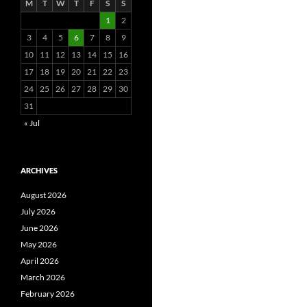
M
T
W
T
F
S
S
1
2
3
4
5
6
7
8
9
10
11
12
13
14
15
16
17
18
19
20
21
22
23
24
25
26
27
28
29
30
31
« Jul
ARCHIVES
August 2026
July 2026
June 2026
May 2026
April 2026
March 2026
February 2026