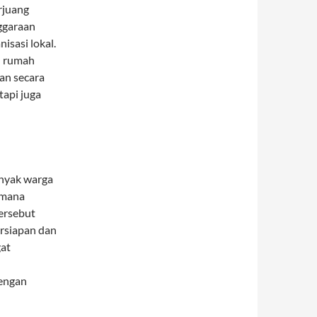
rjuang
ggaraan
isasi lokal.
n rumah
an secara
tapi juga
anyak warga
aimana
tersebut
rsiapan dan
gat
dengan