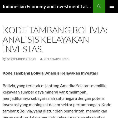
Skip
Search
Indonesian Economy and Investment Latest News
to
PRIMAR
content
MENU
KODE TAMBANG BOLIVIA:
ANALISIS KELAYAKAN
INVESTASI
SEPTEMBER 2, 2025
MELEDAKYUK88
Kode Tambang Bolivia: Analisis Kelayakan Investasi
Bolivia, yang terletak di jantung Amerika Selatan, memiliki
kekayaan sumber daya mineral yang melimpah,
menjadikannya sebagai salah satu negara dengan potensi
investasi yang meningkat dalam sektor pertambangan. Kode
tambang Bolivia, yang diatur oleh pemerintah, memainkan
peran penting dalam mengatur eksplorasi dan eksploitasi