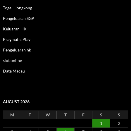
Togel Hongkong
Pengeluaran SGP
Keluaran HK
Pragmatic Play
Pengeluaran hk
slot online
Data Macau
AUGUST 2026
M
T
W
T
F
S
S
1
2