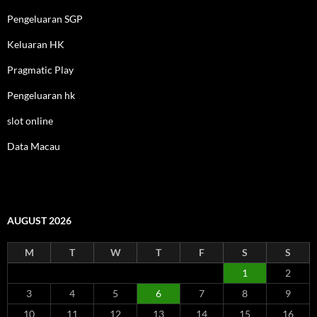
Pengeluaran SGP
Keluaran HK
Pragmatic Play
Pengeluaran hk
slot online
Data Macau
AUGUST 2026
M
T
W
T
F
S
S
1
2
3
4
5
6
7
8
9
10
11
12
13
14
15
16