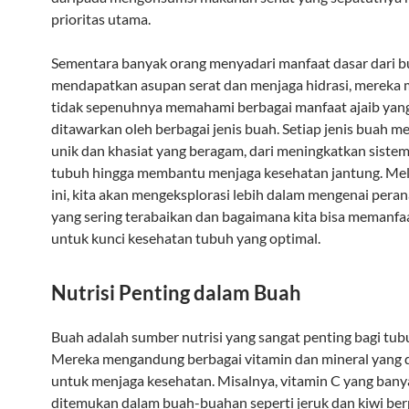
prioritas utama.
Sementara banyak orang menyadari manfaat dasar dari bu
mendapatkan asupan serat dan menjaga hidrasi, mereka
tidak sepenuhnya memahami berbagai manfaat ajaib yan
ditawarkan oleh berbagai jenis buah. Setiap jenis buah mem
unik dan khasiat yang beragam, dari meningkatkan siste
tubuh hingga membantu menjaga kesehatan jantung. Mela
ini, kita akan mengeksplorasi lebih dalam mengenai pera
yang sering terabaikan dan bagaimana kita bisa memanf
untuk kunci kesehatan tubuh yang optimal.
Nutrisi Penting dalam Buah
Buah adalah sumber nutrisi yang sangat penting bagi tub
Mereka mengandung berbagai vitamin dan mineral yang 
untuk menjaga kesehatan. Misalnya, vitamin C yang bany
ditemukan dalam buah-buahan seperti jeruk dan kiwi be