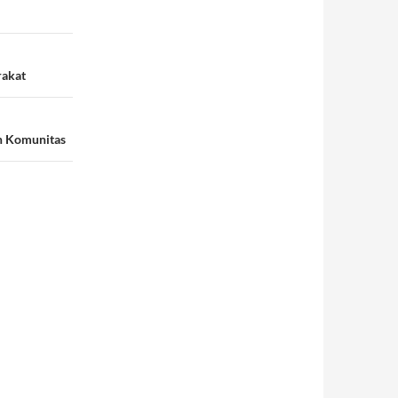
rakat
n Komunitas