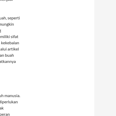
ah, seperti
 mungkin
g
iliki sifat
m kekebalan
lui artikel
nan buah
aatkannya
uh manusia.
diperlukan
ak
rperan