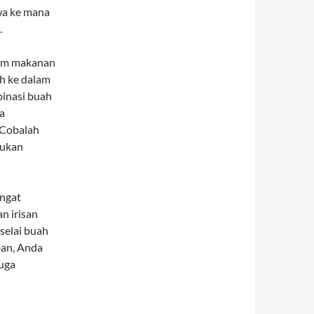
awa ke mana
.
lam makanan
h ke dalam
binasi buah
a
 Cobalah
mukan
angat
n irisan
selai buah
pan, Anda
juga