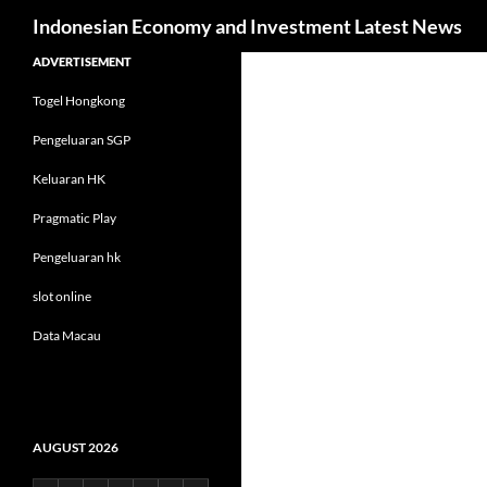
Search
Indonesian Economy and Investment Latest News
Skip
ADVERTISEMENT
to
Togel Hongkong
content
Pengeluaran SGP
Keluaran HK
Pragmatic Play
Pengeluaran hk
slot online
Data Macau
AUGUST 2026