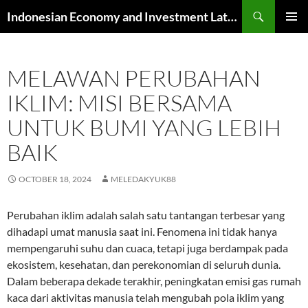
Skip
Search
Indonesian Economy and Investment Latest News
to
PRIMAR
content
MENU
MELAWAN PERUBAHAN
IKLIM: MISI BERSAMA
UNTUK BUMI YANG LEBIH
BAIK
OCTOBER 18, 2024
MELEDAKYUK88
Perubahan iklim adalah salah satu tantangan terbesar yang
dihadapi umat manusia saat ini. Fenomena ini tidak hanya
mempengaruhi suhu dan cuaca, tetapi juga berdampak pada
ekosistem, kesehatan, dan perekonomian di seluruh dunia.
Dalam beberapa dekade terakhir, peningkatan emisi gas rumah
kaca dari aktivitas manusia telah mengubah pola iklim yang