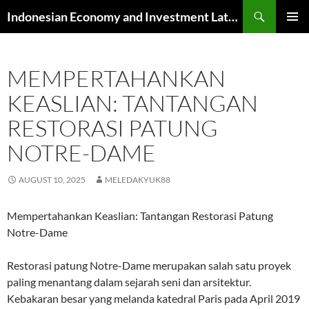
Skip
Search
Indonesian Economy and Investment Latest News
to
PRIMAR
content
MENU
MEMPERTAHANKAN
KEASLIAN: TANTANGAN
RESTORASI PATUNG
NOTRE-DAME
AUGUST 10, 2025
MELEDAKYUK88
Mempertahankan Keaslian: Tantangan Restorasi Patung
Notre-Dame
Restorasi patung Notre-Dame merupakan salah satu proyek
paling menantang dalam sejarah seni dan arsitektur.
Kebakaran besar yang melanda katedral Paris pada April 2019