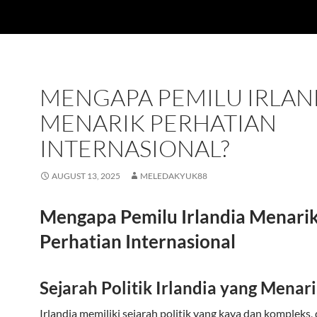
MENGAPA PEMILU IRLAN
MENARIK PERHATIAN
INTERNASIONAL?
AUGUST 13, 2025
MELEDAKYUK88
Mengapa Pemilu Irlandia Menari
Perhatian Internasional
Sejarah Politik Irlandia yang Menar
Irlandia memiliki sejarah politik yang kaya dan kompleks,