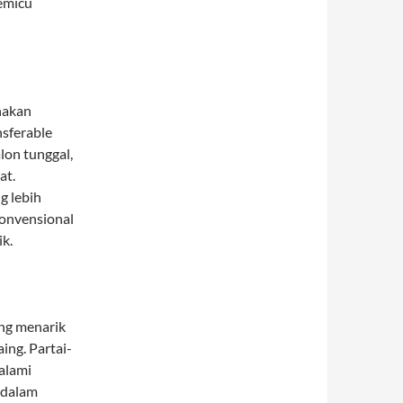
memicu
nakan
nsferable
lon tunggal,
at.
g lebih
konvensional
k.
ang menarik
ing. Partai-
galami
 dalam