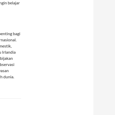
ngin belajar
penting bagi
rnasional.
estik,
u Irlandia
bijakan
bservasi
wasan
uh dunia.