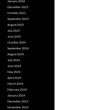
January 2026
December 2025
October 2025
September 2025
August 2025
July 2025
June 2025
October 2024
September 2024
August 2024
July 2024
June 2024
May 2024
April 2024
March 2024
February 2024
January 2024
December 2023
November 2023