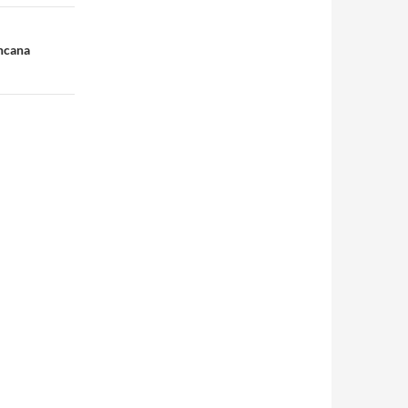
encana