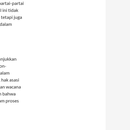
partai-partai
ini tidak
tetapi juga
 dalam
unjukkan
non-
dalam
 hak asasi
kan wacana
an bahwa
lam proses