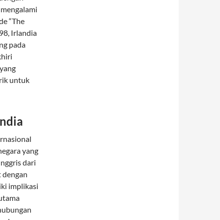
h mengalami
de “The
8, Irlandia
ung pada
hiri
 yang
rik untuk
andia
ernasional
negara yang
nggris dari
t dengan
ki implikasi
 utama
 hubungan