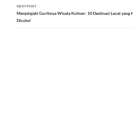
NEXT POST
Menjelajahi Gurihnya Wisata Kuliner: 10 Destinasi Lezat yang 
Dicoba!