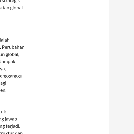
 strategis
tian global.
dalah
t. Perubahan
un global,
erdampak
ya,
 mengganggu
agi
en.
i
tuk
ng jawab
g terjadi,
truktur dan