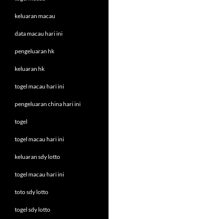
keluaran macau
data macau hari ini
pengeluaran hk
keluaran hk
togel macau hari ini
pengeluaran china hari ini
togel
togel macau hari ini
keluaran sdy lotto
togel macau hari ini
toto sdy lotto
togel sdy lotto