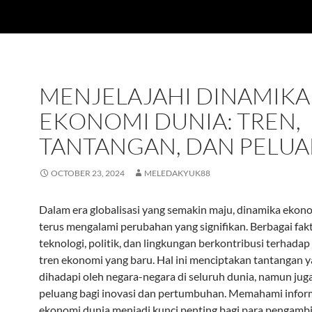
MENJELAJAHI DINAMIKA
EKONOMI DUNIA: TREN,
TANTANGAN, DAN PELU
OCTOBER 23, 2024
MELEDAKYUK88
Dalam era globalisasi yang semakin maju, dinamika ekon
terus mengalami perubahan yang signifikan. Berbagai fakt
teknologi, politik, dan lingkungan berkontribusi terhadap
tren ekonomi yang baru. Hal ini menciptakan tantangan 
dihadapi oleh negara-negara di seluruh dunia, namun j
peluang bagi inovasi dan pertumbuhan. Memahami infor
ekonomi dunia menjadi kunci penting bagi para pengambi