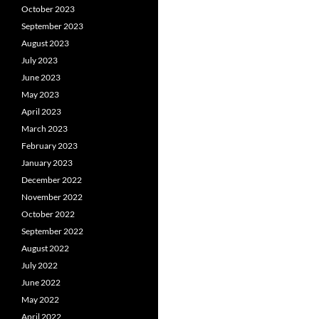
October 2023
September 2023
August 2023
July 2023
June 2023
May 2023
April 2023
March 2023
February 2023
January 2023
December 2022
November 2022
October 2022
September 2022
August 2022
July 2022
June 2022
May 2022
April 2022