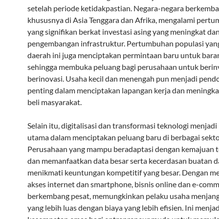
setelah periode ketidakpastian. Negara-negara berkemba
khususnya di Asia Tenggara dan Afrika, mengalami pert
yang signifikan berkat investasi asing yang meningkat da
pengembangan infrastruktur. Pertumbuhan populasi yang
daerah ini juga menciptakan permintaan baru untuk baran
sehingga membuka peluang bagi perusahaan untuk berin
berinovasi. Usaha kecil dan menengah pun menjadi pend
penting dalam menciptakan lapangan kerja dan meningk
beli masyarakat.
Selain itu, digitalisasi dan transformasi teknologi menja
utama dalam menciptakan peluang baru di berbagai sekto
Perusahaan yang mampu beradaptasi dengan kemajuan t
dan memanfaatkan data besar serta kecerdasan buatan d
menikmati keuntungan kompetitif yang besar. Dengan m
akses internet dan smartphone, bisnis online dan e-com
berkembang pesat, memungkinkan pelaku usaha menjang
yang lebih luas dengan biaya yang lebih efisien. Ini menjad