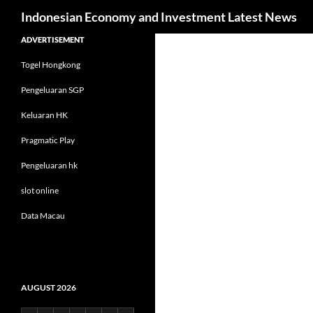
Search
Indonesian Economy and Investment Latest News
Skip
ADVERTISEMENT
to
Togel Hongkong
content
Pengeluaran SGP
Keluaran HK
Pragmatic Play
Pengeluaran hk
slot online
Data Macau
AUGUST 2026