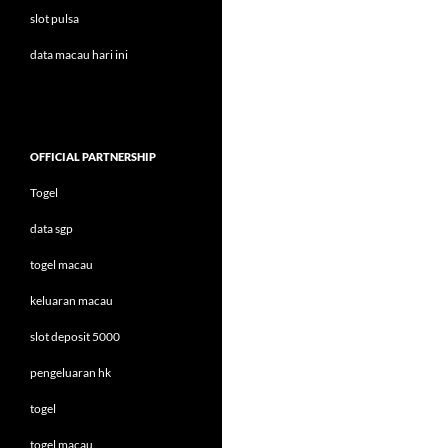
slot pulsa
data macau hari ini
OFFICIAL PARTNERSHIP
Togel
data sgp
togel macau
keluaran macau
slot deposit 5000
pengeluaran hk
togel
togel macau