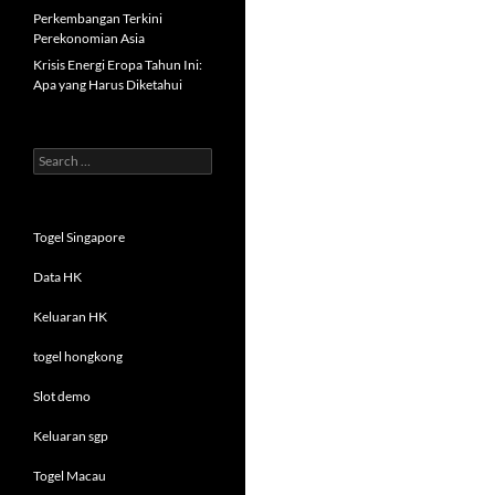
Perkembangan Terkini
Perekonomian Asia
Krisis Energi Eropa Tahun Ini:
Apa yang Harus Diketahui
Search
for:
Togel Singapore
Data HK
Keluaran HK
togel hongkong
Slot demo
Keluaran sgp
Togel Macau