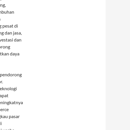
ng,
umbuhan
n
 pesat di
g dan jasa,
vestasi dan
orong
atkan daya
di pendorong
r.
eknologi
apat
eningkatnya
merce
kau pasar
i