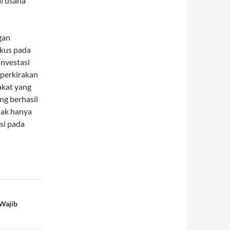
i usaha
gan
kus pada
Investasi
iperkirakan
akat yang
ng berhasil
dak hanya
si pada
 Wajib