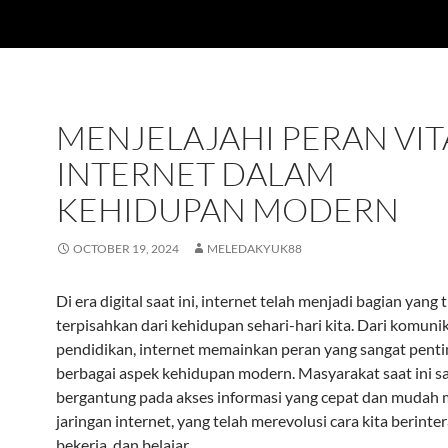
MENJELAJAHI PERAN VIT
INTERNET DALAM
KEHIDUPAN MODERN
OCTOBER 19, 2024
MELEDAKYUK88
Di era digital saat ini, internet telah menjadi bagian yang 
terpisahkan dari kehidupan sehari-hari kita. Dari komuni
pendidikan, internet memainkan peran yang sangat pent
berbagai aspek kehidupan modern. Masyarakat saat ini s
bergantung pada akses informasi yang cepat dan mudah 
jaringan internet, yang telah merevolusi cara kita berinter
bekerja, dan belajar.