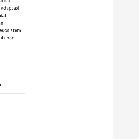
ramah
 adaptasi
alat
an
 ekosistem
butuhan
!