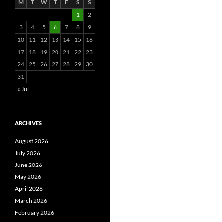
M
T
W
T
F
S
S
1
2
3
4
5
6
7
8
9
10
11
12
13
14
15
16
17
18
19
20
21
22
23
24
25
26
27
28
29
30
31
« Jul
ARCHIVES
August 2026
July 2026
June 2026
May 2026
April 2026
March 2026
February 2026