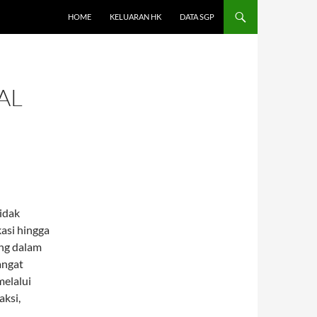
HOME
KELUARAN HK
DATA SGP
AL
tidak
kasi hingga
ing dalam
angat
melalui
aksi,