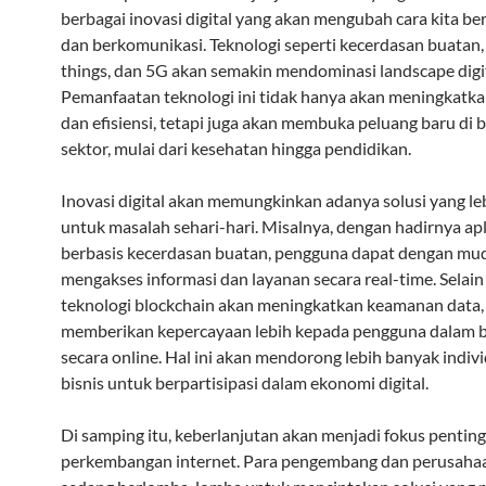
berbagai inovasi digital yang akan mengubah cara kita ber
dan berkomunikasi. Teknologi seperti kecerdasan buatan, 
things, dan 5G akan semakin mendominasi landscape digit
Pemanfaatan teknologi ini tidak hanya akan meningkatk
dan efisiensi, tetapi juga akan membuka peluang baru di 
sektor, mulai dari kesehatan hingga pendidikan.
Inovasi digital akan memungkinkan adanya solusi yang le
untuk masalah sehari-hari. Misalnya, dengan hadirnya apl
berbasis kecerdasan buatan, pengguna dapat dengan mu
mengakses informasi dan layanan secara real-time. Selain 
teknologi blockchain akan meningkatkan keamanan data,
memberikan kepercayaan lebih kepada pengguna dalam b
secara online. Hal ini akan mendorong lebih banyak indiv
bisnis untuk berpartisipasi dalam ekonomi digital.
Di samping itu, keberlanjutan akan menjadi fokus pentin
perkembangan internet. Para pengembang dan perusahaa