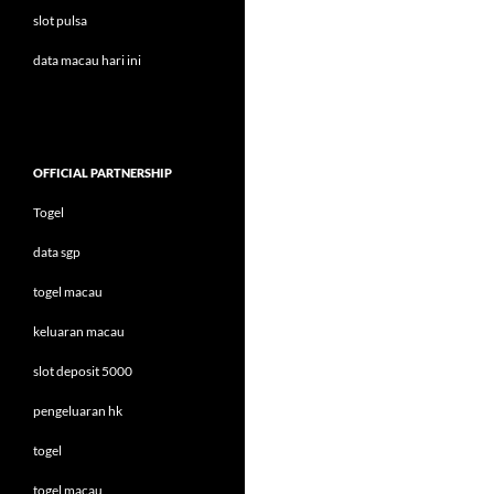
slot pulsa
data macau hari ini
OFFICIAL PARTNERSHIP
Togel
data sgp
togel macau
keluaran macau
slot deposit 5000
pengeluaran hk
togel
togel macau