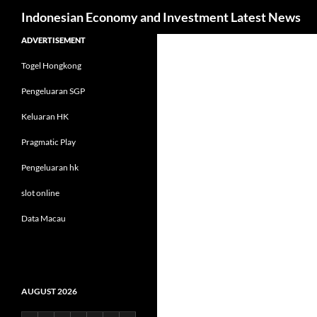
Search
Indonesian Economy and Investment Latest News
Skip
ADVERTISEMENT
to
Togel Hongkong
content
Pengeluaran SGP
Keluaran HK
Pragmatic Play
Pengeluaran hk
slot online
Data Macau
AUGUST 2026