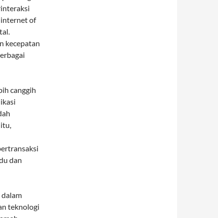
interaksi
internet of
al.
an kecepatan
berbagai
bih canggih
ikasi
dah
itu,
ertransaksi
idu dan
g dalam
n teknologi