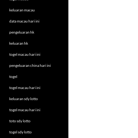
keluaran macau
data macau hari ini
pengeluaran hk
keluaran hk
togel macau hari ini
pengeluaran china hari ini
togel
togel macau hari ini
keluaran sdy lotto
togel macau hari ini
toto sdy lotto
togel sdy lotto