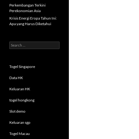
Perkembangan Terkini
Perekonomian Asia
Krisis Energi Eropa Tahun Ini:
Apa yang Harus Diketahui
Search
for:
Togel Singapore
Data HK
Keluaran HK
togel hongkong
Slot demo
Keluaran sgp
Togel Macau