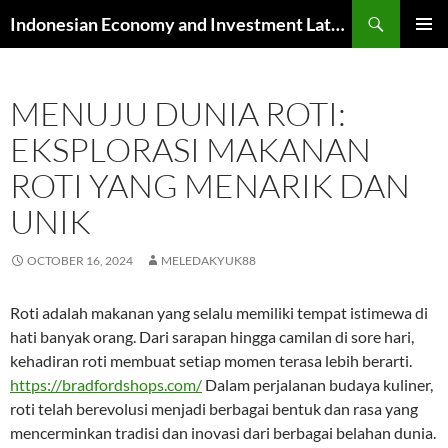
Skip
Search
Indonesian Economy and Investment Latest News
to
PRIMAR
content
MENU
MENUJU DUNIA ROTI:
EKSPLORASI MAKANAN
ROTI YANG MENARIK DAN
UNIK
OCTOBER 16, 2024
MELEDAKYUK88
Roti adalah makanan yang selalu memiliki tempat istimewa di
hati banyak orang. Dari sarapan hingga camilan di sore hari,
kehadiran roti membuat setiap momen terasa lebih berarti.
https://bradfordshops.com/
Dalam perjalanan budaya kuliner,
roti telah berevolusi menjadi berbagai bentuk dan rasa yang
mencerminkan tradisi dan inovasi dari berbagai belahan dunia.