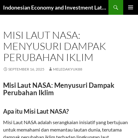
Skip
Search
Indonesian Economy and Investment Latest News
to
PRIMAR
content
MENU
MISI LAUT NASA:
MENYUSURI DAMPAK
PERUBAHAN IKLIM
SEPTEMBER 16, 2025
MELEDAKYUK88
Misi Laut NASA: Menyusuri Dampak
Perubahan Iklim
Apa itu Misi Laut NASA?
Misi Laut NASA adalah serangkaian inisiatif yang bertujuan
untuk memahami dan memantau lautan dunia, terutama
dampak perubahan iklim terhadap lingkungan laut.