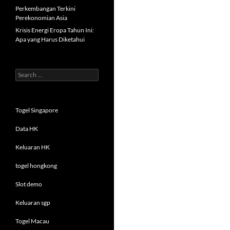
Perkembangan Terkini
Perekonomian Asia
Krisis Energi Eropa Tahun Ini:
Apa yang Harus Diketahui
Search
for:
Togel Singapore
Data HK
Keluaran HK
togel hongkong
Slot demo
Keluaran sgp
Togel Macau