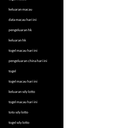
keluaran macau
data macau hari ini
pengeluaran hk
keluaran hk
togel macau hari ini
pengeluaran china hari ini
togel
togel macau hari ini
keluaran sdy lotto
togel macau hari ini
toto sdy lotto
togel sdy lotto