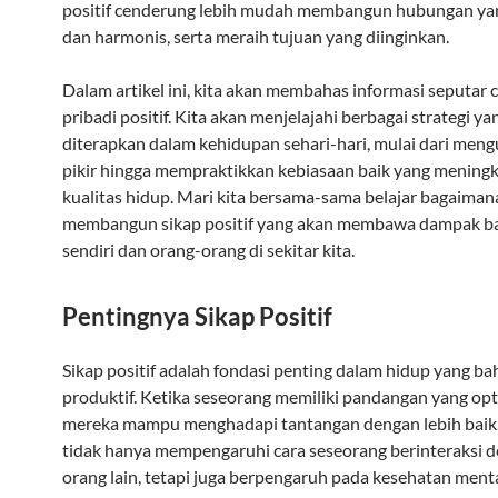
positif cenderung lebih mudah membangun hubungan ya
dan harmonis, serta meraih tujuan yang diinginkan.
Dalam artikel ini, kita akan membahas informasi seputar 
pribadi positif. Kita akan menjelajahi berbagai strategi y
diterapkan dalam kehidupan sehari-hari, mulai dari men
pikir hingga mempraktikkan kebiasaan baik yang mening
kualitas hidup. Mari kita bersama-sama belajar bagaiman
membangun sikap positif yang akan membawa dampak bai
sendiri dan orang-orang di sekitar kita.
Pentingnya Sikap Positif
Sikap positif adalah fondasi penting dalam hidup yang ba
produktif. Ketika seseorang memiliki pandangan yang opt
mereka mampu menghadapi tantangan dengan lebih baik. 
tidak hanya mempengaruhi cara seseorang berinteraksi 
orang lain, tetapi juga berpengaruh pada kesehatan mental