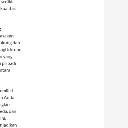
 sedikit
kualitas
g
rasakan
dukung dan
agi ide dan
n yang
 pribadi
antara
emiliki
ika Anda
ngkin
eda, dan
ni,
njadikan