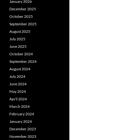
January 2026
December 2025
October 2025
September 2025
August 2025
July 2025
June 2025
October 2024
September 2024
August 2024
July 2024
June 2024
May 2024
April 2024
March 2024
February 2024
January 2024
December 2023
November 2023