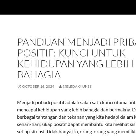
PANDUAN MENJADI PRIB
POSITIF: KUNCI UNTUK
KEHIDUPAN YANG LEBIH
BAHAGIA
OCTOBER 16, 2024
MELEDAKYUK88
Menjadi pribadi positif adalah salah satu kunci utama un
mencapai kehidupan yang lebih bahagia dan bermakna. D
berbagai tantangan dan tekanan yang kita hadapi dalam
sehari-hari, sikap positif dapat membantu kita melihat sisi
setiap situasi. Tidak hanya itu, orang-orang yang memili