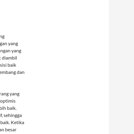
ang
ngan yang
angan yang
t diambil
sisi baik
rkembang dan
orang yang
 optimis
ih baik.
f, sehingga
baik. Ketika
an besar