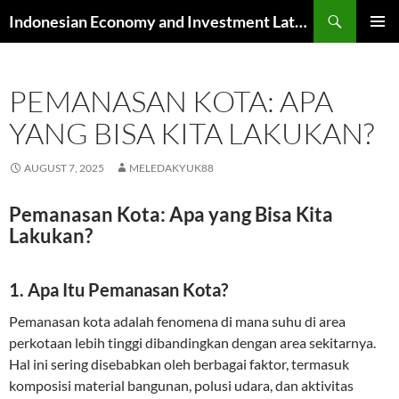
Skip
Search
Indonesian Economy and Investment Latest News
to
PRIMAR
content
MENU
PEMANASAN KOTA: APA
YANG BISA KITA LAKUKAN?
AUGUST 7, 2025
MELEDAKYUK88
Pemanasan Kota: Apa yang Bisa Kita
Lakukan?
1. Apa Itu Pemanasan Kota?
Pemanasan kota adalah fenomena di mana suhu di area
perkotaan lebih tinggi dibandingkan dengan area sekitarnya.
Hal ini sering disebabkan oleh berbagai faktor, termasuk
komposisi material bangunan, polusi udara, dan aktivitas