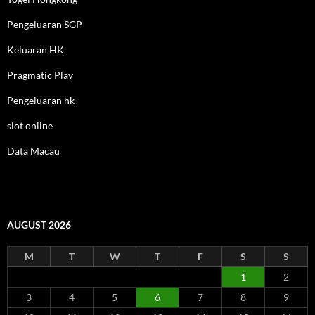
Pengeluaran SGP
Keluaran HK
Pragmatic Play
Pengeluaran hk
slot online
Data Macau
AUGUST 2026
M
T
W
T
F
S
S
1
2
3
4
5
6
7
8
9