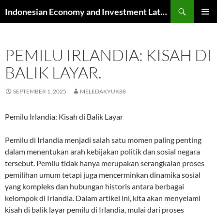
Skip
Search
Indonesian Economy and Investment Latest News
to
PRIMAR
content
MENU
PEMILU IRLANDIA: KISAH DI
BALIK LAYAR.
SEPTEMBER 1, 2025
MELEDAKYUK88
Pemilu Irlandia: Kisah di Balik Layar
Pemilu di Irlandia menjadi salah satu momen paling penting
dalam menentukan arah kebijakan politik dan sosial negara
tersebut. Pemilu tidak hanya merupakan serangkaian proses
pemilihan umum tetapi juga mencerminkan dinamika sosial
yang kompleks dan hubungan historis antara berbagai
kelompok di Irlandia. Dalam artikel ini, kita akan menyelami
kisah di balik layar pemilu di Irlandia, mulai dari proses