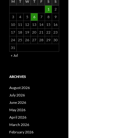
M
T
W
T
F
S
S
1
2
3
4
5
6
7
8
9
10
11
12
13
14
15
16
17
18
19
20
21
22
23
24
25
26
27
28
29
30
31
« Jul
ARCHIVES
August 2026
July 2026
June 2026
May 2026
April 2026
March 2026
February 2026