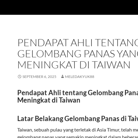
PENDAPAT AHLI TENTAN
GELOMBANG PANAS YAN
MENINGKAT DI TAIWAN
SEPTEMBER 6, 2025
MELEDAKYUK88
Pendapat Ahli tentang Gelombang Pan
Meningkat di Taiwan
Latar Belakang Gelombang Panas di Ta
Taiwan, sebuah pulau yang terletak di Asia Timur, telah 
gelombang panas yang semakin meningkat dalam bebera