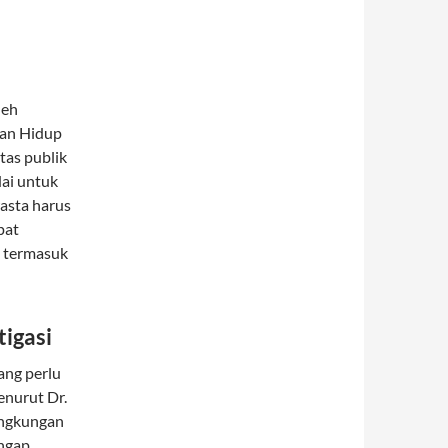
leh
gan Hidup
tas publik
dai untuk
asta harus
pat
 termasuk
igasi
ang perlu
enurut Dr.
ingkungan
angap