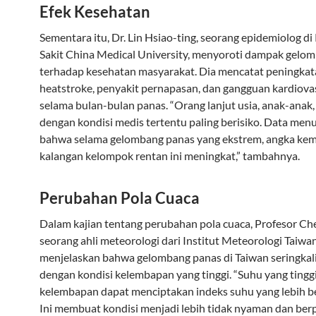
Efek Kesehatan
Sementara itu, Dr. Lin Hsiao-ting, seorang epidemiolog d
Sakit China Medical University, menyoroti dampak gelo
terhadap kesehatan masyarakat. Dia mencatat peningkat
heatstroke, penyakit pernapasan, dan gangguan kardiova
selama bulan-bulan panas. “Orang lanjut usia, anak-anak
dengan kondisi medis tertentu paling berisiko. Data men
bahwa selama gelombang panas yang ekstrem, angka kem
kalangan kelompok rentan ini meningkat,” tambahnya.
Perubahan Pola Cuaca
Dalam kajian tentang perubahan pola cuaca, Profesor Che
seorang ahli meteorologi dari Institut Meteorologi Taiwan
menjelaskan bahwa gelombang panas di Taiwan seringkali 
dengan kondisi kelembapan yang tinggi. “Suhu yang tingg
kelembapan dapat menciptakan indeks suhu yang lebih b
Ini membuat kondisi menjadi lebih tidak nyaman dan berp