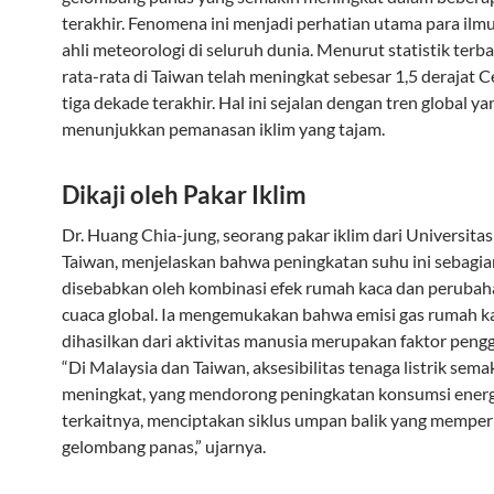
terakhir. Fenomena ini menjadi perhatian utama para il
ahli meteorologi di seluruh dunia. Menurut statistik terb
rata-rata di Taiwan telah meningkat sebesar 1,5 derajat C
tiga dekade terakhir. Hal ini sejalan dengan tren global ya
menunjukkan pemanasan iklim yang tajam.
Dikaji oleh Pakar Iklim
Dr. Huang Chia-jung, seorang pakar iklim dari Universita
Taiwan, menjelaskan bahwa peningkatan suhu ini sebagia
disebabkan oleh kombinasi efek rumah kaca dan perubah
cuaca global. Ia mengemukakan bahwa emisi gas rumah k
dihasilkan dari aktivitas manusia merupakan faktor peng
“Di Malaysia dan Taiwan, aksesibilitas tenaga listrik sema
meningkat, yang mendorong peningkatan konsumsi energ
terkaitnya, menciptakan siklus umpan balik yang mempe
gelombang panas,” ujarnya.