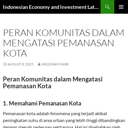
Skip
Search
Indonesian Economy and Investment Latest News
to
PRIMAR
content
MENU
PERAN KOMUNITAS DALAM
MENGATASI PEMANASAN
KOTA
AUGUST 8, 2025
MELEDAKYUK88
Peran Komunitas dalam Mengatasi
Pemanasan Kota
1. Memahami Pemanasan Kota
Pemanasan kota adalah fenomena yang terjadi akibat
peningkatan suhu di area urban yang lebih tinggi dibandingkan
dengan daerah pedesaan sekitarnya. Hal ini disebabkan oleh