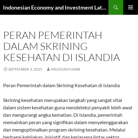
Skip
Search
Indonesian Economy and Investment Latest News
to
PRIMAR
content
MENU
PERAN PEMERINTAH
DALAM SKRINING
KESEHATAN DI ISLANDIA
SEPTEMBER 3, 2025
MELEDAKYUK88
Peran Pemerintah dalam Skrining Kesehatan di Islandia
Skrining kesehatan merupakan langkah yang sangat vital
dalam sistem kesehatan guna mendeteksi penyakit lebih awal
dan mengurangi angka kematian. Di Islandia, pemerintah
memainkan peran yang signifikan dalam menyelenggarakan
dan mengoptimalkan program skrining kesehatan. Melalui
berbagai kebijakan, inisiatif, dan kerjasama lintas sektor,