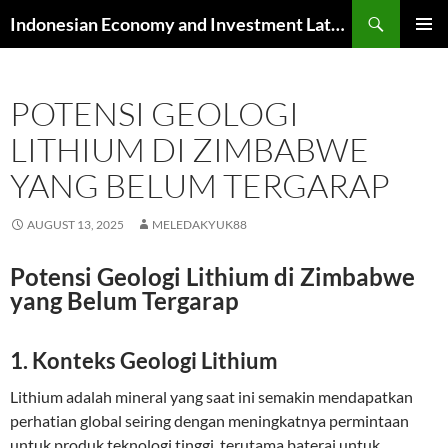
Skip
Search
Indonesian Economy and Investment Latest News
to
PRIMAR
content
MENU
POTENSI GEOLOGI
LITHIUM DI ZIMBABWE
YANG BELUM TERGARAP
AUGUST 13, 2025
MELEDAKYUK88
Potensi Geologi Lithium di Zimbabwe
yang Belum Tergarap
1. Konteks Geologi Lithium
Lithium adalah mineral yang saat ini semakin mendapatkan
perhatian global seiring dengan meningkatnya permintaan
untuk produk teknologi tinggi, terutama baterai untuk