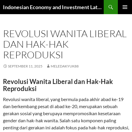
Skip
Search
Indonesian Economy and Investment Latest News
to
PRIMAR
content
MENU
REVOLUSI WANITA LIBERAL
DAN HAK-HAK
REPRODUKSI
SEPTEMBER 11, 2025
MELEDAKYUK88
Revolusi Wanita Liberal dan Hak-Hak
Reproduksi
Revolusi wanita liberal, yang bermula pada akhir abad ke-19
dan berkembang pesat di abad ke-20, merupakan sebuah
gerakan sosial yang berupaya mempromosikan kesetaraan
gender dan hak-hak wanita. Salah satu komponen paling
penting dari gerakan ini adalah fokus pada hak-hak reproduksi,