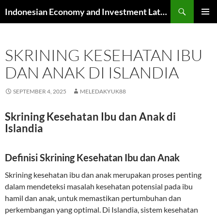
Skip
Search
Indonesian Economy and Investment Latest News
to
PRIMAR
content
MENU
SKRINING KESEHATAN IBU
DAN ANAK DI ISLANDIA
SEPTEMBER 4, 2025
MELEDAKYUK88
Skrining Kesehatan Ibu dan Anak di
Islandia
Definisi Skrining Kesehatan Ibu dan Anak
Skrining kesehatan ibu dan anak merupakan proses penting
dalam mendeteksi masalah kesehatan potensial pada ibu
hamil dan anak, untuk memastikan pertumbuhan dan
perkembangan yang optimal. Di Islandia, sistem kesehatan