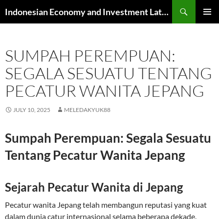
Skip
Search
Indonesian Economy and Investment Latest News
to
PRIMAR
content
MENU
SUMPAH PEREMPUAN:
SEGALA SESUATU TENTANG
PECATUR WANITA JEPANG
JULY 10, 2025
MELEDAKYUK88
Sumpah Perempuan: Segala Sesuatu
Tentang Pecatur Wanita Jepang
Sejarah Pecatur Wanita di Jepang
Pecatur wanita Jepang telah membangun reputasi yang kuat
dalam dunia catur internasional selama beberapa dekade.