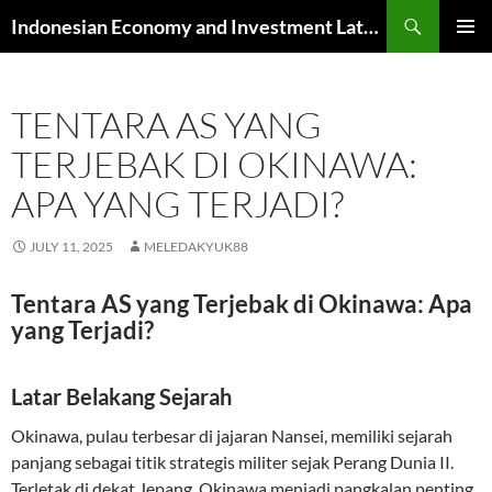
Skip
Search
Indonesian Economy and Investment Latest News
to
PRIMAR
content
MENU
TENTARA AS YANG
TERJEBAK DI OKINAWA:
APA YANG TERJADI?
JULY 11, 2025
MELEDAKYUK88
Tentara AS yang Terjebak di Okinawa: Apa
yang Terjadi?
Latar Belakang Sejarah
Okinawa, pulau terbesar di jajaran Nansei, memiliki sejarah
panjang sebagai titik strategis militer sejak Perang Dunia II.
Terletak di dekat Jepang, Okinawa menjadi pangkalan penting