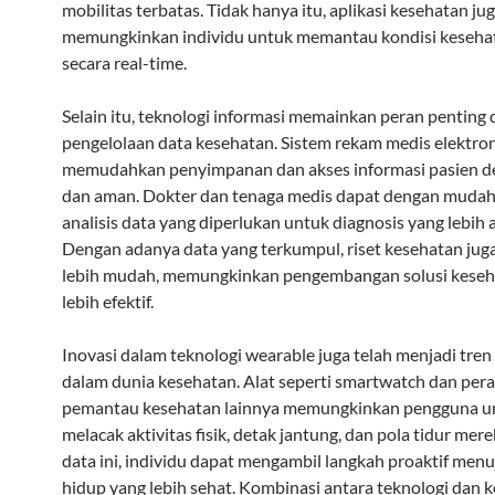
mobilitas terbatas. Tidak hanya itu, aplikasi kesehatan ju
memungkinkan individu untuk memantau kondisi keseha
secara real-time.
Selain itu, teknologi informasi memainkan peran penting
pengelolaan data kesehatan. Sistem rekam medis elektro
memudahkan penyimpanan dan akses informasi pasien d
dan aman. Dokter dan tenaga medis dapat dengan muda
analisis data yang diperlukan untuk diagnosis yang lebih 
Dengan adanya data yang terkumpul, riset kesehatan jug
lebih mudah, memungkinkan pengembangan solusi keseh
lebih efektif.
Inovasi dalam teknologi wearable juga telah menjadi tren
dalam dunia kesehatan. Alat seperti smartwatch dan per
pemantau kesehatan lainnya memungkinkan pengguna u
melacak aktivitas fisik, detak jantung, dan pola tidur mer
data ini, individu dapat mengambil langkah proaktif menu
hidup yang lebih sehat. Kombinasi antara teknologi dan 