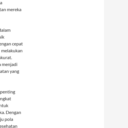
ga
tan mereka
 dalam
nik
engan cepat
h melakukan
akurat.
a menjadi
atan yang
 penting
angkat
ntuk
eka. Dengan
ju pola
kesehatan