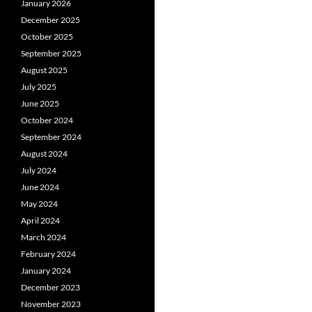
January 2026
December 2025
October 2025
September 2025
August 2025
July 2025
June 2025
October 2024
September 2024
August 2024
July 2024
June 2024
May 2024
April 2024
March 2024
February 2024
January 2024
December 2023
November 2023