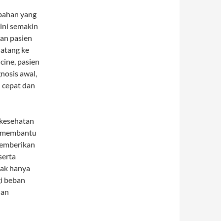
bahan yang
ini semakin
an pasien
datang ke
cine, pasien
nosis awal,
 cepat dan
 kesehatan
 membantu
memberikan
serta
dak hanya
i beban
dan