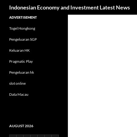
Search
Indonesian Economy and Investment Latest News
Skip
ADVERTISEMENT
to
Togel Hongkong
content
Pengeluaran SGP
Keluaran HK
Pragmatic Play
Pengeluaran hk
slot online
Data Macau
AUGUST 2026