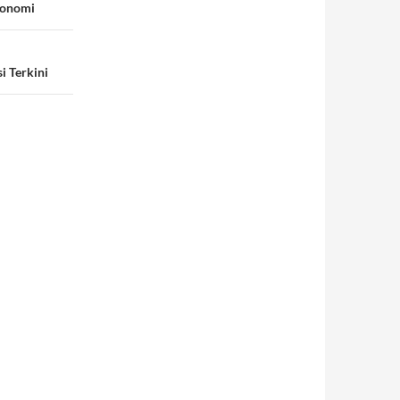
konomi
i Terkini