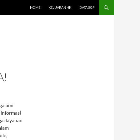
HOME
KELUARAN HK
DATA SGP
:
A!
ngalami
 informasi
ai layanan
alam
ile,