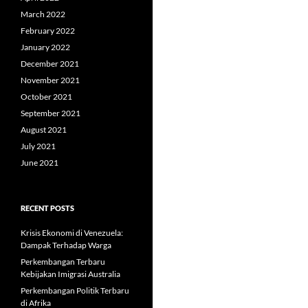
March 2022
February 2022
January 2022
December 2021
November 2021
October 2021
September 2021
August 2021
July 2021
June 2021
RECENT POSTS
Krisis Ekonomi di Venezuela:
Dampak Terhadap Warga
Perkembangan Terbaru
Kebijakan Imigrasi Australia
Perkembangan Politik Terbaru
di Afrika