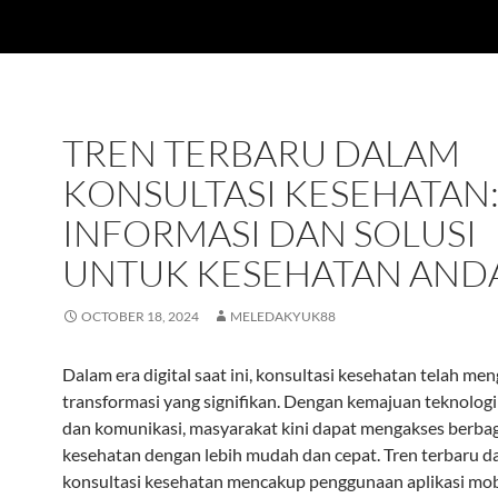
TREN TERBARU DALAM
KONSULTASI KESEHATAN
INFORMASI DAN SOLUSI
UNTUK KESEHATAN AND
OCTOBER 18, 2024
MELEDAKYUK88
Dalam era digital saat ini, konsultasi kesehatan telah me
transformasi yang signifikan. Dengan kemajuan teknologi
dan komunikasi, masyarakat kini dapat mengakses berbag
kesehatan dengan lebih mudah dan cepat. Tren terbaru d
konsultasi kesehatan mencakup penggunaan aplikasi mob