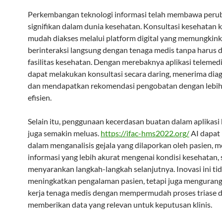
Perkembangan teknologi informasi telah membawa peru
signifikan dalam dunia kesehatan. Konsultasi kesehatan k
mudah diakses melalui platform digital yang memungkink
berinteraksi langsung dengan tenaga medis tanpa harus 
fasilitas kesehatan. Dengan merebaknya aplikasi telemedi
dapat melakukan konsultasi secara daring, menerima diag
dan mendapatkan rekomendasi pengobatan dengan lebih
efisien.
Selain itu, penggunaan kecerdasan buatan dalam aplikasi
juga semakin meluas.
https://ifac-hms2022.org/
AI dapat
dalam menganalisis gejala yang dilaporkan oleh pasien, 
informasi yang lebih akurat mengenai kondisi kesehatan, 
menyarankan langkah-langkah selanjutnya. Inovasi ini ti
meningkatkan pengalaman pasien, tetapi juga mengurang
kerja tenaga medis dengan mempermudah proses triase 
memberikan data yang relevan untuk keputusan klinis.