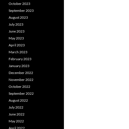
October 2023
September 2023
August 2023
July 2023
June 2023
May 2023
April 2023
March 2023
February 2023
January 2023
December 2022
November 2022
October 2022
September 2022
August 2022
July 2022
June 2022
May 2022
April 2022