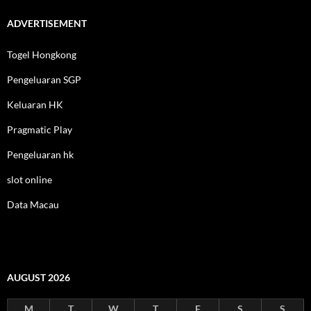
ADVERTISEMENT
Togel Hongkong
Pengeluaran SGP
Keluaran HK
Pragmatic Play
Pengeluaran hk
slot online
Data Macau
AUGUST 2026
M
T
W
T
F
S
S