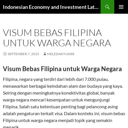
Skip
Search
Indonesian Economy and Investment Latest News
to
PRIMAR
content
MENU
VISUM BEBAS FILIPINA
UNTUK WARGA NEGARA
SEPTEMBER 7, 2025
MELEDAKYUK88
Visum Bebas Filipina untuk Warga Negara
Filipina, negara yang terdiri dari lebih dari 7.000 pulau,
menawarkan berbagai keindahan alam dan budaya yang kaya.
Seiring dengan meningkatnya konektivitas global, banyak
warga negara mencari kesempatan untuk mengunjungi
Filipina. Salah satu ketentuan penting bagi pelancong asing
adalah pengaturan terkait visa. Dalam konteks ini, visum bebas
Filipina untuk warga negara menjadi topik yang semakin
menarik.