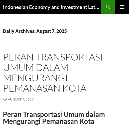
Skip
Search
Indonesian Economy and Investment Latest News
to
PRIMAR
content
MENU
Daily Archives: August 7, 2025
PERAN TRANSPORTASI
UMUM DALAM
MENGURANGI
PEMANASAN KOTA
AUGUST 7, 2025
Peran Transportasi Umum dalam
Mengurangi Pemanasan Kota