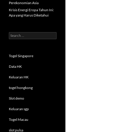
Perekonomian Asia
Krisis Energi Eropa Tahun Ini:
Apa yang Harus Diketahui
Search
for:
Togel Singapore
Data HK
Keluaran HK
togel hongkong
Slot demo
Keluaran sgp
Togel Macau
slot pulsa