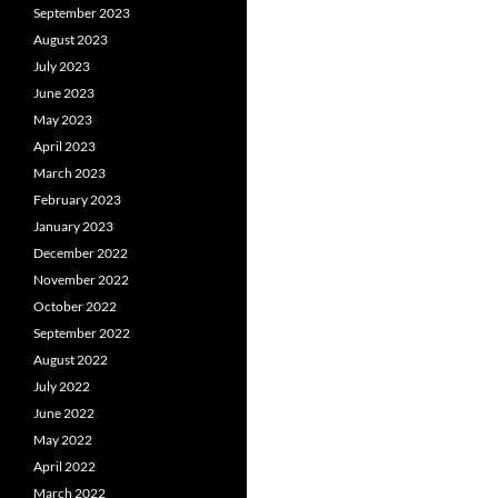
September 2023
August 2023
July 2023
June 2023
May 2023
April 2023
March 2023
February 2023
January 2023
December 2022
November 2022
October 2022
September 2022
August 2022
July 2022
June 2022
May 2022
April 2022
March 2022