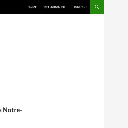
HOME
KELUARAN HK
DATA SGP
s Notre-