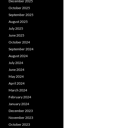
December 2025
October 2025
September 2025
August 2025
July 2025
June 2025
October 2024
September 2024
August 2024
July 2024
June 2024
May 2024
April 2024
March 2024
February 2024
January 2024
December 2023
November 2023
October 2023