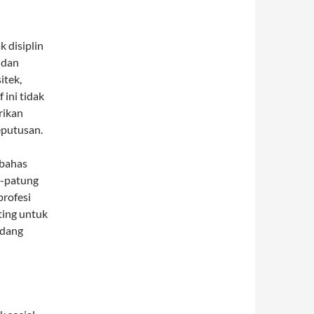
 disiplin
 dan
itek,
 ini tidak
rikan
eputusan.
mbahas
g-patung
profesi
ting untuk
idang