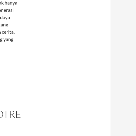
dak hanya
enerasi
udaya
tang
cerita,
ng yang
M
OTRE-