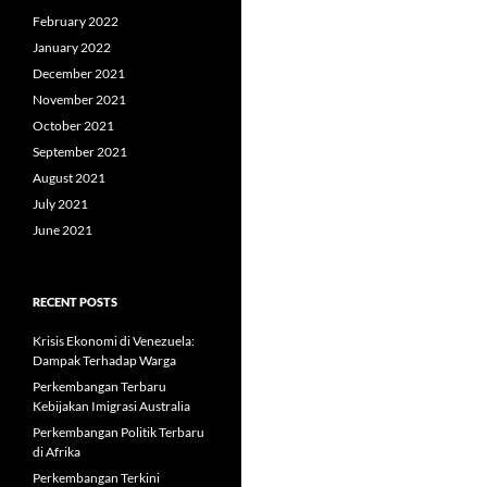
February 2022
January 2022
December 2021
November 2021
October 2021
September 2021
August 2021
July 2021
June 2021
RECENT POSTS
Krisis Ekonomi di Venezuela:
Dampak Terhadap Warga
Perkembangan Terbaru
Kebijakan Imigrasi Australia
Perkembangan Politik Terbaru
di Afrika
Perkembangan Terkini